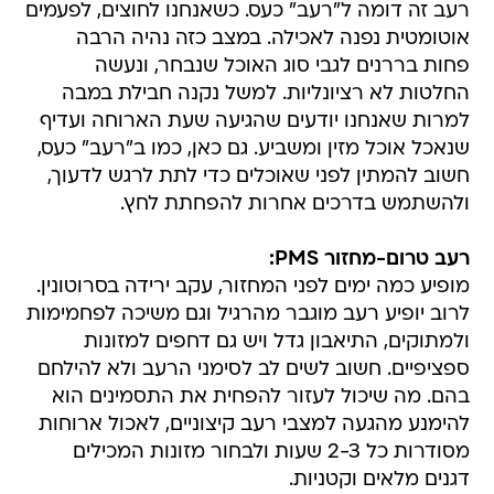
רעב זה דומה ל"רעב" כעס. כשאנחנו לחוצים, לפעמים
אוטומטית נפנה לאכילה. במצב כזה נהיה הרבה
פחות בררנים לגבי סוג האוכל שנבחר, ונעשה
החלטות לא רציונליות. למשל נקנה חבילת במבה
למרות שאנחנו יודעים שהגיעה שעת הארוחה ועדיף
שנאכל אוכל מזין ומשביע. גם כאן, כמו ב"רעב" כעס,
חשוב להמתין לפני שאוכלים כדי לתת לרגש לדעוך,
ולהשתמש בדרכים אחרות להפחתת לחץ.
רעב טרום-מחזור PMS:
מופיע כמה ימים לפני המחזור, עקב ירידה בסרוטונין.
לרוב יופיע רעב מוגבר מהרגיל וגם משיכה לפחמימות
ולמתוקים, התיאבון גדל ויש גם דחפים למזונות
ספציפיים. חשוב לשים לב לסימני הרעב ולא להילחם
בהם. מה שיכול לעזור להפחית את התסמינים הוא
להימנע מהגעה למצבי רעב קיצוניים, לאכול ארוחות
מסודרות כל 2-3 שעות ולבחור מזונות המכילים
דגנים מלאים וקטניות.