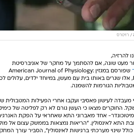
/
רויטרס
 להרזיה,
ור מעט שונה, אם להסתמך על מחקר של אוניברסיטת
שפורסם במגזין American Journal of Physiology:
Endocrinology and Metabolism, אלו שגרים באותו בית עם מעשן, במיוחד ילדים, עלולים 
טבוליות הגורמות להשמנה.
י מעבדה לעישון פאסיבי ועקבו אחרי הפעילות המטבולית ש
קל. החוקרים מצאו כי העשן גורם לא רק לפליטה של כימיק
ם במיטוכונדר- אחד מאברוני התא שאחראי על הפקת האנרגיה
בת התא לאינסולין. "הריאות נמצאות בממשק עצום אל מול
לל שינוי מערכתי ברגישות לאינסולין", הסביר עורך המחק