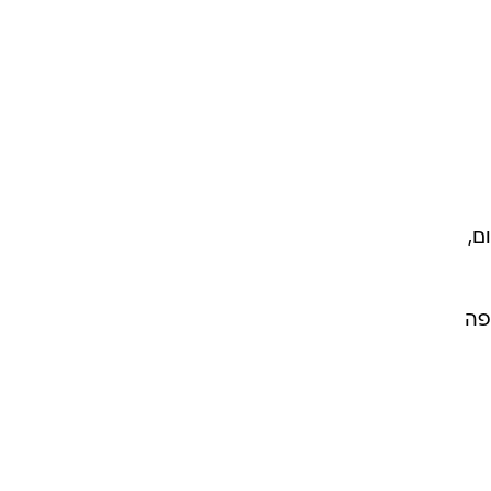
ם,
פה