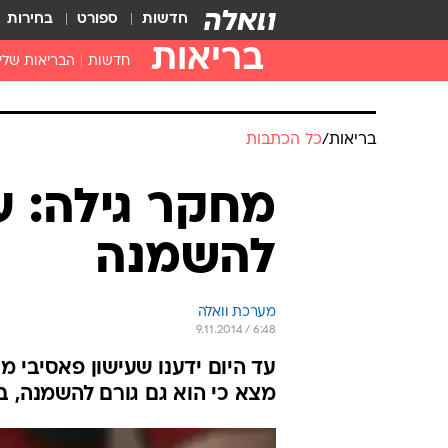
חדשות
ספורט
בחירות
בריאות
חדשות
הבריאות שלי
חיסונים
דוקטור, מה יש
בריאות
/
כל הכתבות
עזרה ראשונה
בית מרקחת
מחקר גילה: ע
בריאות האישה
להשמנה
מערכת וואלה
9.11.2014 / 6:48
עד היום ידענו שעישון פאסיבי מ
מצא כי הוא גם גורם להשמנה, 