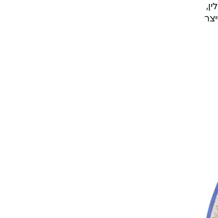
ן,
יצר