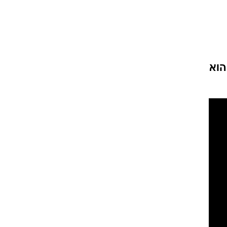
עור וקוסמטיקה
 מיני
אסתטיקה ופלסטיקה
י
מסאז'ים וטיפולים
הוא