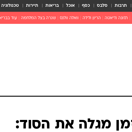
תרבות
סלבס
כסף
אוכל
בריאות
תיירות
טכנולוגיה
תזונה ודיאטה
הריון ולידה
וואלה וולנס
שגרה בצל המלחמה
עוד בבריא
תזונה מונעת
פפילומה
פוריות וגינקולוגיה
מדברים פרק
 לי
חצבת
צמחונות וטבעונות
רפואה מת
שפעת
הורות
מוצרים חדשים
בריאות על
ויטמינים
פסיכולוגיה
תרופות
הורות וילדי
כושר
חיים בריאי
דוקטורס
אופטיקה ועי
טוב לדעת
מן מגלה את הסוד:
רפואה אלט