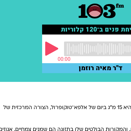
הכמות היומית המומלצת למבוגרים היא 15 מ"ג ביום של אלפא־טוקופרול, הצורה המרכזית של
בשומן, והמקורות הבולטים שלו בתזונה הם שמנים צמחיים, אגוזים