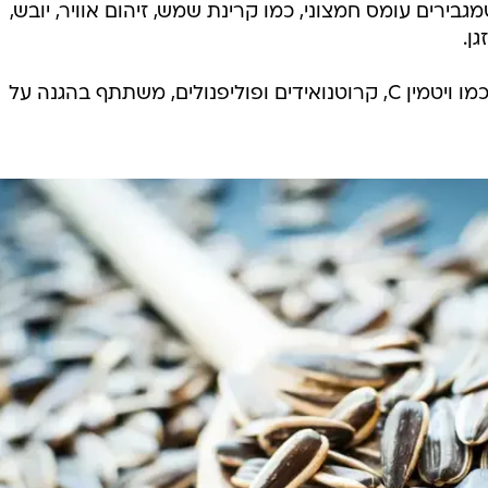
בירים עומס חמצוני, כמו קרינת שמש, זיהום אוויר, יובש,
ן.
ויטמין E, יחד עם נוגדי חמצון נוספים כמו ויטמין C, קרוטנואידים ופוליפנולים, משתתף בהגנה על