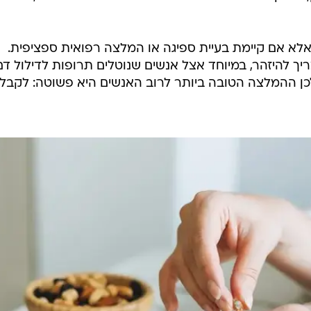
רך כלל אין צורך בתוסף ויטמין E, אלא אם קיימת בעיית ספיגה או המלצה רפואית ספציפית.
יך להיזהר, במיוחד אצל אנשים שנוטלים תרופות לדילול דם
לכן ההמלצה הטובה ביותר לרוב האנשים היא פשוטה: לקבל