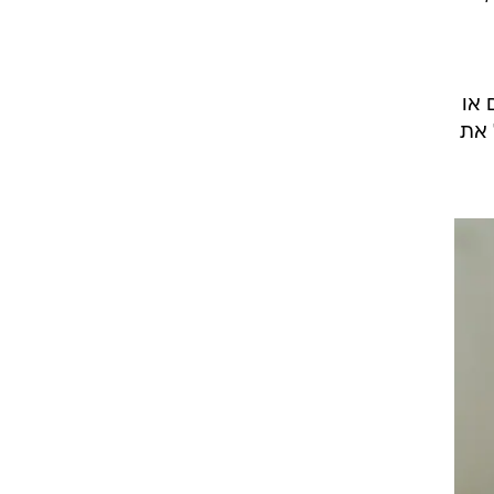
 או
 את