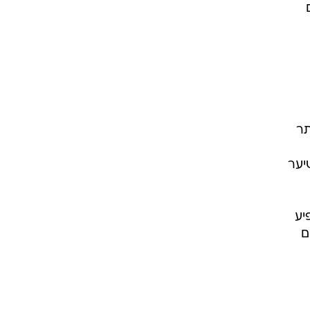
ם
תר
יער
ן ומשפיע
ם