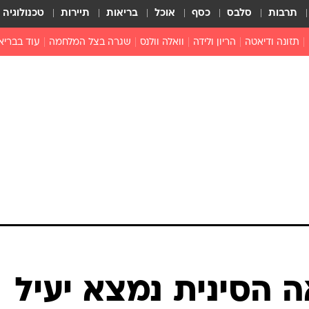
תרבות
סלבס
כסף
אוכל
בריאות
תיירות
טכנולוגיה
תזונה ודיאטה
הריון ולידה
וואלה וולנס
שגרה בצל המלחמה
עוד בבריא
תזונה מונעת
פפילומה
פוריות וגינקולוגיה
מדברים פרק
 לי
חצבת
צמחונות וטבעונות
רפואה מת
שפעת
הורות
מוצרים חדשים
בריאות על
ויטמינים
פסיכולוגיה
תרופות
הורות וילדי
כושר
חיים בריאי
דוקטורס
אופטיקה ועי
טוב לדעת
 הסינית נמצא יעיל
רפואה אלט