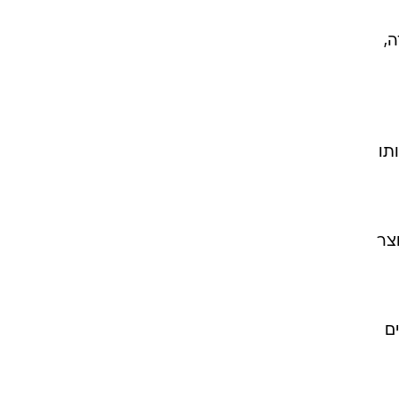
,
תו
וצר
ם