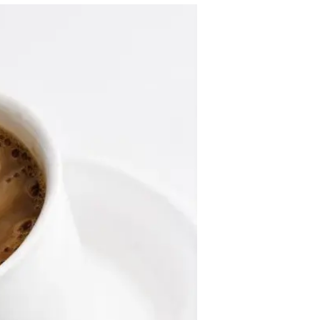
הוא מספק כמ
דורון קופרשטין
עודכן לאחרונה: 7.6.2026 / 7:50
משקה אורז הפך לאחד התחליפים 
שהוא מספק מעט מאוד חלבון ומ
דיאטניות השוו