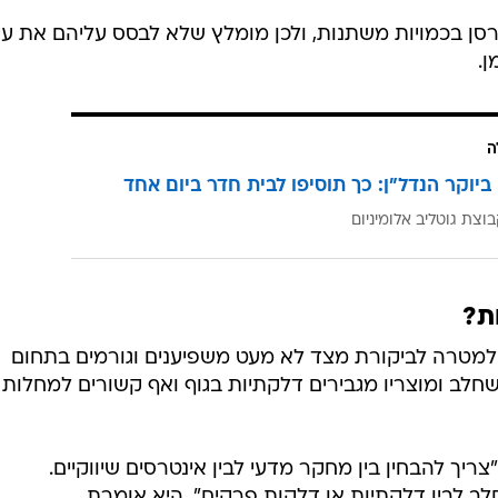
ונתית הוא תכולת החלבון הנמוכה מאוד במשקה אורז. בעו
שכוס חלב פרה מכילה כ-7.7 גרם חלבון וכוס משקה סויה מספקת כ-7 עד 8 גרם חל
מכיל כ-0.7 גרם חלבון בלבד. במקביל הוא מכיל בין 24 ל-28 גרם פחמימות, יותר מכל המשק
עובר בבילינסון, מסבירה כי "במשקה אורז יש הרבה פחמימ
 אחוז החלבון, הפחמימה והקלוריות הם מדדים חשובים, א
כדי להבין ממה מורכב המוצר".
רסן בכמויות משתנות, ולכן מומלץ שלא לבסס עליהם את עי
.
ה
ביוקר הנדל"ן: כך תוסיפו לבית חדר ביום אחד
וצת גוטליב אלומיניום