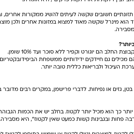
ת?
למטרה לביקורת מצד לא מעט משפיענים וגורמים בתחום
חלב ומוצריו מגבירים דלקתיות בגוף ואף קשורים למחלות
ריך להבחין בין מחקר מדעי לבין אינטרסים שיווקיים.
ב לבין דלקתיות או דלקות פרקים", היא אומרת.
תזונתיים חשובים שקשה לעיתים להשיג ממקורות אחרים, ו
תי, סידן, ויטמין B12 ויוד. "יוד הוא מינרל שקשה מאוד למצוא במזונות אחרים ולכן מוצר
מסבירה.
יותר?
 החלב הם יוגורט וקפיר ללא סוכר ועד 10% שומן.
 לחלבון, סידן, יוד וויטמין B12, הם מכילים גם חיידקים ידידותיים ממשפחת הביפידובקטריום,
ת העיכול ולבריאות כללית טובה יותר.