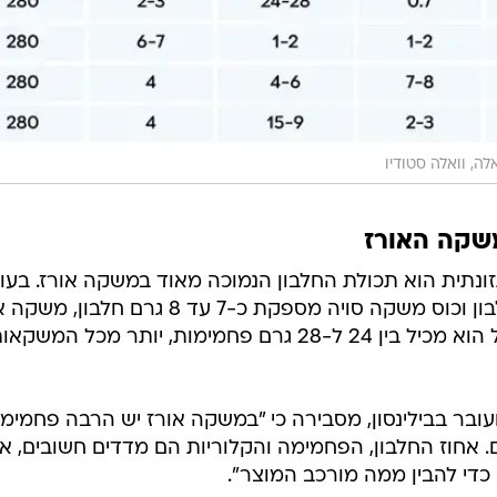
ה, וואלה סטודיו
שקה האורז