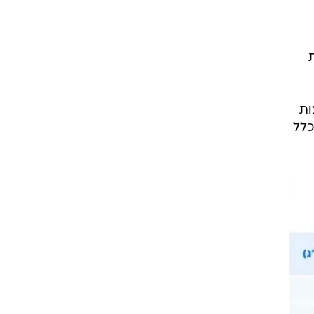
ות
כלל