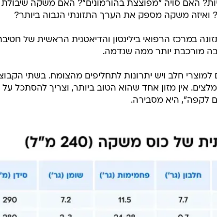
/
ים שלהם
ShutterStock
ם מעולם לא
 למצוא כיום מגוון רחב של משקאות מהצומח, בהם סויה,
ים מדובר בבחירה בריאותית, סביבתית או קולינרית, אך ככל
? האם סויה "מפוצצת בהורמונים"? האם משקה שיבולת
? ואיזה משקה מספק את הערך התזונתי הגבוה ביותר?
זונה במרכז הרפואי בילינסון והדיאטנית הראשית של חטיבת
בה מורכבת יותר ממה שנדמה.
ם למוצרי חלב ויש יתרונות לתחליפים מהצומח. בשתי הקבוצ
מלצים. אין מזון אחד שהוא הטוב ביותר, וצריך להסתכל על 
ם לקפה", היא מסבירה.