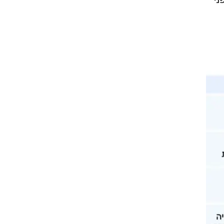
אי
ני