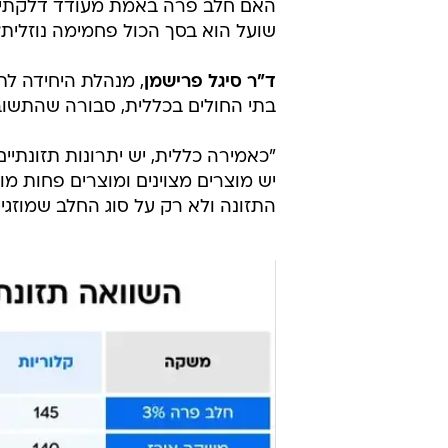
תחליפי חלב. לא כולם שווים בערכים התזונתי
מדפי החלב והתחליפים בסופרמרקטי
היו עמוסים יותר. לצד חלב פרה ניתן
שיבולת שועל, שקדים ואורז. עבור רב
שהמגוון גדל, כך גם הבלבול.
האם חלב פרה באמת מעודד דלקתיות
שועל הוא בסך הכול פחמימה נוזלית
ד"ר סיגל פרישמן
, מנהלת היחידה לת
בתי החולים בכללית, סבורה שהתשו
"כאמירה כללית, יש יתרונות תזונתיי
יש מוצרים מצוינים ומוצרים פחות מו
התזונה ולא רק על סוג החלב שמוזגי