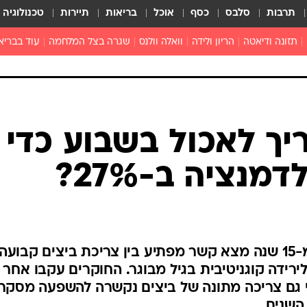
תרבות
סלבס
כסף
אוכל
בריאות
תיירות
טכנולוגיה
תזונה ודיאטה
הריון ולידה
וואלה וולנס
שגרה בצל המלחמה
עוד בבריא
תזונה מונעת
פפילומה
פוריות וגינקולוגיה
מדברים פרק
 לי
חצבת
צמחונות וטבעונות
רפואה מת
שפעת
הורות
מוצרים חדשים
בריאות על
יך לאכול בשבוע כדי
ויטמינים
פסיכולוגיה
מנציה ב-27%?
תרופות
הורות וילדי
כושר
חיים בריאי
דוקטורס
מחקר רחב היקף שנמשך יותר מ-15 שנה מצא קשר מפתיע בין צריכת ביצים קבועה
אופטיקה ועי
לירידה קוגניטיבית בגיל מבוגר. החוקרים עקבו אחר
טוב לדעת
 וגילו כי גם צריכה מתונה של ביצים נקשרה להשפעה מסקר
רפואה אלט
השנים