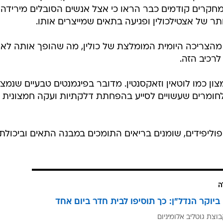
 מחקרים קודמים כבר הראו כי אצל אנשים הסובלים מירידה
ותר של אצטילכולין ופגיעה בתאים שמייצרים אותו.
חת מכילה כ 27 אחוזים מהצריכה היומית המומלצת של כולין, מה שהופך אותה ל
לרכיב הזה.
צון כמו לוטאין וזאקסנטין. מדובר בפיגמנטים טבעיים שנמצ
 לחומרים שעשויים לסייע בהפחתת דלקתיות ועקה חמצונית
ביצים מספקות אומגה 3 ופוספוליפידים, שומנים בריאים התומכים במבנה התאים וביכולת
ה
ביוקר הנדל"ן: כך תוסיפו לבית חדר ביום אחד
וצת גוטליב אלומיניום