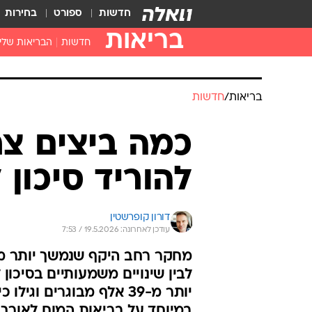
חדשות
ספורט
בחירות
בריאות
חדשות
הבריאות שלי
חיסונים
דוקטור, מה יש
בריאות
/
חדשות
עזרה ראשונה
בית מרקחת
כמה ביצים צר
בריאות האישה
להוריד סיכון לד
דורון קופרשטין
עודכן לאחרונה: 19.5.2026 / 7:53
לבין שינויים משמעותיים בסיכון 
יותר מ-39 אלף מבוגרים
במיוחד על בריאות המוח לאורך 