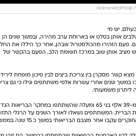
/
@nicknorwitzPhD
עולם. יש מי
בים אותן בסלט או בארוחת ערב מהירה, ובמשך שנים הן
ים. פעם הזהירו מהכולסטרול שבהן, אחר כך היללו את החלב
דש מציב אותן שוב במרכז תשומת הלב, הפעם בהקשר של
א קשר מסקרן בין צריכת ביצים לבין סיכון מופחת ליריד
בו במשך שנים אחרי עשרות אלפי משתתפים וגילו כי גם צרי
 ליתרון משמעותי.
המחקר התבסס על נתונים של יותר מ-39 אלף בני 65 ומעלה שהשתתפו במחקר הבריאות הג
Adventist Healt בארצות הברית. המשתתפים נשאלו לאורך השנים על הרגלי התזו
ם עקבו אחר מצבם הבריאותי במשך כ 15 שנה בממוצע.
ילה לבין האבחנות הרפואיות שהתפתחו בהמשך, הם זיהו מ