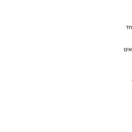
אחד
אים