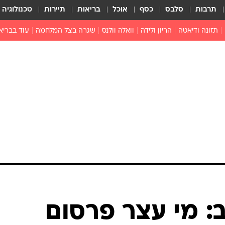
תרבות
סלבס
כסף
אוכל
בריאות
תיירות
טכנולוגיה
תזונה ודיאטה
הריון ולידה
וואלה וולנס
שגרה בצל המלחמה
עוד בבריא
תזונה מונעת
פפילומה
פוריות וגינקולוגיה
מדברים פרק
 לי
חצבת
צמחונות וטבעונות
רפואה מת
שפעת
הורות
מוצרים חדשים
בריאות על
ויטמינים
פסיכולוגיה
תרופות
הורות וילדי
כושר
חיים בריאי
דוקטורס
אופטיקה ועי
טוב לדעת
: מי עצר פרסום
רפואה אלט