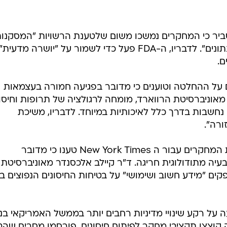
יר כי המחקרים נמשכו משום שלטענת הרשויות "המסקנו
הרחבות לא נתמכו במלואן על ידי הנתונים". לדבריו, ה-FDA פעל כדי לשמור על "יושרה מ
ם.
על ההחלטה וטוענים כי מדובר בפגיעה חמורה בעצמאות
אוניברסיטת הרווארד, מומחה לרגולציה של תרופות וחיסונ
אומר כי עבודות המחקר של ה-FDA נחשבות בדרך כלל לאיכותיות במיוחד. לדבריו, משיכת
רה".
גם מומחים נוספים שבחנו את טיוטות המחקרים עבור ה New York Times טענו כי מדובר
יה מתודולוגית חריגה. ד"ר קיילב אלכסנדר מאוניברסיטת
ים "מידע חשוב ושימושי" על בטיחות החיסונים הנפוצים בי
על רקע שינויי מדיניות רחבים יותר בממשל האמריקאי בנו
ה קוצצו תקציבי מחקר לפיתוח חיסונים, פורסמו מסרים שהט