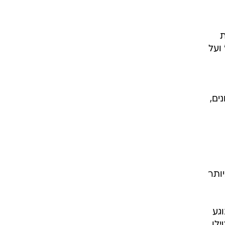
ת
דעית" ועל
ים,
ותר
גע
ילו