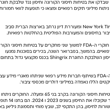
דקו את בטיחות חיסוני הקורונה וחיסון נגד שלבקת חוגר
תוח מיליוני תיקים רפואיים ומצאו כי תופעות לוואי חמורות 
הפרשה נחשפה בתחקיר של ה-New York Times ומעוררת דיון נרחב בארצות הברית סביב
ור בחיסונים והמעורבות הפוליטית בהחלטות רפואיות.
לפי הדיווח, באוקטובר האחרון הונחו חוקרי ה-FDA למשוך שני מחקרים על בטיחות חיסוני הק
איים. בהמשך, בפברואר השנה, בכירים בסוכנות נמנעו
מלאשר הצגת מחקרים נוספים על חיסון השלבקת החוגרת Shingrix בכנס מקצועי גדול בתחום
המחקרים בוצעו על ידי מדענים של ה-FDA בשיתוף חברות מידע רפואי שניתחו מאגרי מידע 
ים הללו נאמדה במיליוני דולרים מכספי ציבור.
אחד המחקרים שהתעכב בדק את בטיחות חיסוני הקורונה בקרב בני 65 ומעלה. החוקרים ניתחו
נתונים של כ 7.5 מיליון מבוטחי מדיקר שקיבלו את החיסו
רות לחיסון, בהן התקפי לב, שבץ מוחי ותסמונת גיליאן בא