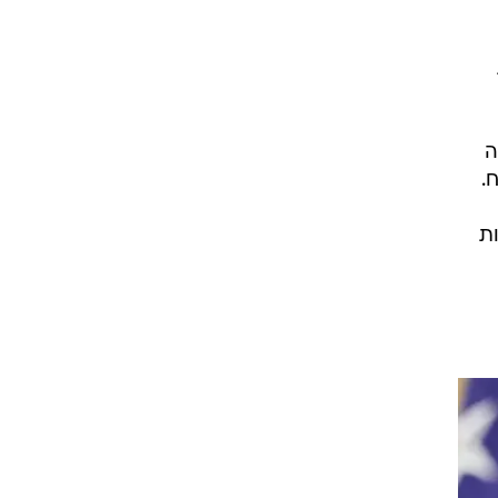
ורה
.
ת