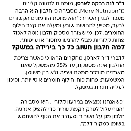
ד"ר לנה רבקה לארסן
, מומחית לתזונה קלינית
מ־More Nutrition, מסבירה כי חלבון הוא הרבה
מעבר לבניין השריר: "הוא מווסת הורמונים הקשורים
לרעב, מסייע לתחושת שובע ומעלה את קצב חילוף
החומרים. לכן, מי שצורך מספיק חלבון נוטה לאכול
פחות קלוריות מבלי להרגיש מחסור או עייפות".
למה חלבון חשוב כל כך בירידה במשקל
לדברי ד"ר לארסן, מחקרים הראו כי כאשר צריכת
החלבון אינה מספקת, עד 25% מהמשקל שאנו
מאבדים מורכב ממסת שריר, ולא רק משומן.
המשמעות: פחות כוח, חילוף חומרים איטי יותר, וסיכון
לעלייה חוזרת במשקל.
"כשאנחנו נמצאים בגירעון קלורי", היא מסבירה,
"הגוף עלול לפרק רקמת שריר כדי להפיק אנרגיה.
חלבון מגן על השריר ומעודד את הגוף להשתמש
בשומן כמקור דלק".