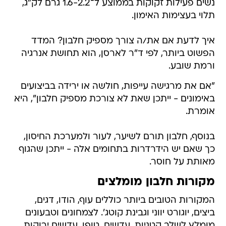
נשים פעילות זקוקות בממוצע ל־1.6-2.2 גרם לק"ג,
תלוי בעצימות האימון.
איך לדעת אם את/ה צורך מספיק חלבון? המדד
הפשוט ביותר, לפי ד"ר לארסן, הוא תחושת אנרגיה
ורמת שובע.
"אם את מרגישה עייפות, חולשה או ירידה בביצועים
באימונים - ייתכן שאת לא צורכת מספיק חלבון", היא
אומרת.
בנוסף, חלבון תורם לשיער, לעור ולמערכת החיסון,
כך שאם יש הידרדרות בתחומים אלה - ייתכן שהגוף
מאותת על חוסר.
מקורות חלבון מומלצים
המקורות הטובים ביותר כוללים עוף, הודו, דגים,
ביצים, יוגורט יווני וגבינת קוטג'. לצמחונים וטבעונים
מומלץ לשלב קטניות, עדשים, טופו, עדשים ירוקות,