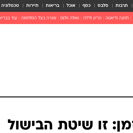
תרבות
סלבס
כסף
אוכל
בריאות
תיירות
טכנולוגיה
תזונה ודיאטה
הריון ולידה
וואלה וולנס
שגרה בצל המלחמה
עוד בבריא
תזונה מונעת
פפילומה
פוריות וגינקולוגיה
מדברים פרק
 לי
חצבת
צמחונות וטבעונות
רפואה מת
שפעת
הורות
מוצרים חדשים
בריאות על
ויטמינים
פסיכולוגיה
תרופות
הורות וילדי
כושר
חיים בריאי
דוקטורס
אופטיקה ועי
טוב לדעת
מן: זו שיטת הבישול
רפואה אלט