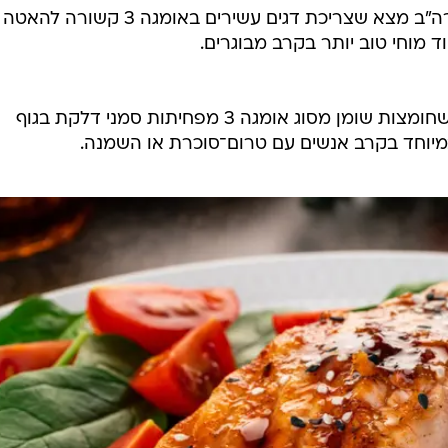
מחקר שנערך באוניברסיטת רש בארה"ב מצא שצריכת דגים עשירים באומגה 3 קשורה להאטה
ד מוחי טוב יותר בקרב מבוגרים.
מחקר שפורסם ב־Nutrients מצא שחומצות שומן מסוג אומגה 3 מפחיתות סמני דלקת בגוף
במיוחד בקרב אנשים עם טרום־סוכרת או השמנה.