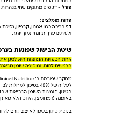
המתכות הכבדות שמאפיינות דגים בי
פורל
- דג מים מתוקים שחי בנהרות קר
פחות מומלצים:
ולעיתים ערך תזונתי נמוך יותר.
שיטת הבישול שפוגעת בערכ
הרגישים לחום, ומוסיפה שומן טראנס
לעלייה של 48% בסיכון ל
באומגה 6 מחומצן. היחס הלא מאוזן בין אומגה 6 לאומגה 3 עלול לעודד תהליכים דלקתיים בגוף.
בנוסף, טיגון בשמן לא יציב גורם להי