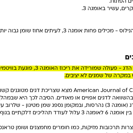
ם הפתוח.
ים, עשיר באומגה 3.
דגי בריכה כמו אמנון, קרפיון, נסיכת הנילוס - מכילים פחות אומגה 3, לעיתים אחוז שומן גבוה 
ים
אחת הטעויות הנפוצות היא לטגן את הדג - פעולה שמורידה את ריכוז האומגה 3, פוג
 במקרה של שמנים לא יציבים.
מחקר שפורסם ב־American Journal of Clinical Nutrition מצא שצריכת דגים מטוגני
מחלות לב, בהשוואה לדגים אפויים או מאודים. הסיבה לכך היא שבמהל
הטיגון, חומצות השומן הבריאות שבדג (אומגה 3) נהרסות, ובמקומן נספג שמן מטיגון - שלרו
ווצרות תרכובות מזיקות, כמו חומרים מחמצנים ושומן טראנס.