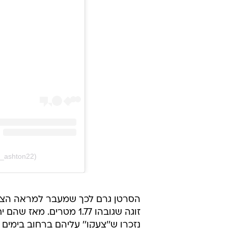
y_ashton22)
זוגה שגובהו 1.77 מטרים
נזכרו ש''צעקו'' עליהם ברחוב בימים