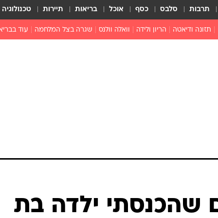
תרבות
סלבס
כסף
אוכל
בריאות
תיירות
טכנולוגיה
תזונה ודיאטה
הריון ולידה
וואלה וולנס
שגרה בצל המלחמה
עוד בבריא
תזונה מונעת
פפילומה
פוריות וגינקולוגיה
מדברים פרק
 לי
חצבת
צמחונות וטבעונות
רפואה מת
שפעת
הורות
מוצרים חדשים
בריאות על
ויטמינים
פסיכולוגיה
תרופות
הורות וילדי
כושר
חיים בריאי
דוקטורס
אופטיקה ועי
טוב לדעת
 שהכנסתי ילדה בת
רפואה אלט