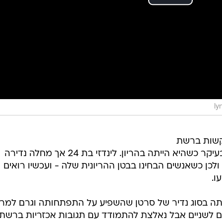
ly
ת קשות ברשת
וברחוב בגלל המראה שלה לינדזי - בעיקר כשהיא הייתה בהריון. לינדזי בת 24 אך מחלה נדירה
ורמת לה להיראות כמו ילדה בת 12, ולכן כשאנשים הבחינו בבטן ההריונית שלה - ועכשיו רואים
ו.
דותה בסוג נדיר של סרטן שהשפיע על התפתחותה וגרם למר
אם לשניים אבל נאלצת להתמודד עם תגובות אכזריות ברשת