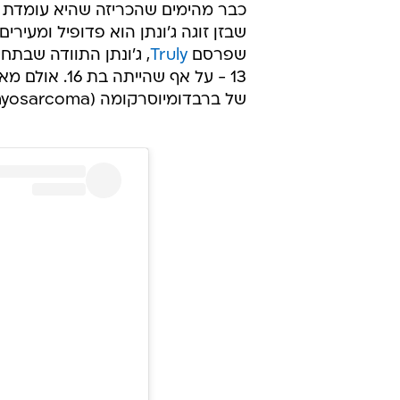
כבר מהימים שהכריזה שהיא עומדת ל
שבזן זוגה ג'ונתן הוא פדופיל ומעירי
שפרסם
Truly
13 - על אף ש
של ברבדומיוסרקומה (Rhabdomyosarcoma), צורה נדירה של סרטן, בו אובחנה כשהייתה בת 5.