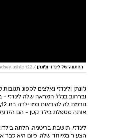
/
החתונה של לינדזי וג'ונתן
ndsey_ashton22
ג'ונתן ולינדזי נאלצים לספוג תגובו
ג
אותה מטפלת בילד קטן - הם הזדעזע
לינדזי, תושבת בריטניה, חלתה ביל
הצעיר במיוחד שלה. כיום היא כבר 