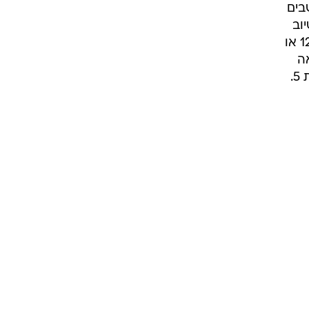
בים
וב
, ג'ונתן התוודה שבתחילה, כשהיה בן 21 והכיר את לינדזי, הוא חשב שהיא רק בת 12 או
אה