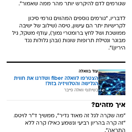
שגורמים לדם להיקרש יותר מהר ממה שאמור".
לדבריו, "גורמים נוספים המהווים גורמי סיכון
לקרישיות יתר הם עישון, טיסה (שילוב של ישיבה
ממושכת ושל לחץ ברומטרי נמוך), עודף משקל, גיל
מבוגר ונטילת תרופות שונות (ובהן גלולות נגד
היריון)".
עוד בוואלה
הצטרפו לוואלה fiber ושדרגו את חווית
הגלישה והטלוויזיה בזול!
בשיתוף וואלה פייבר
איך מזהים?
"מה שקרה לגל זה מאוד נדיר", ממשיך ד"ר לויטס.
"זה קרה בהריון רביעי ונשמע כאילו קרה ללא
התראה".