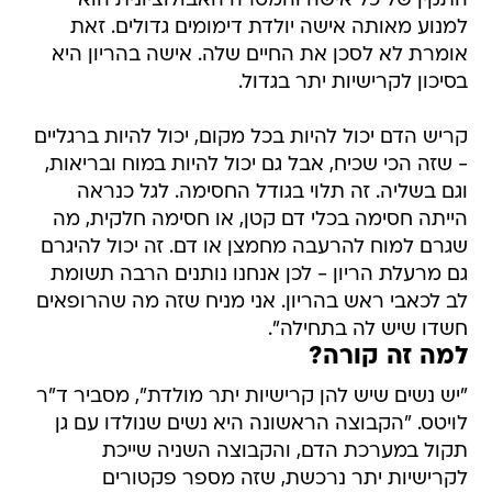
התקין של כל אישה והמטרה האבולוציונית הוא
למנוע מאותה אישה יולדת דימומים גדולים. זאת
אומרת לא לסכן את החיים שלה. אישה בהריון היא
בסיכון לקרישיות יתר בגדול.
קריש הדם יכול להיות בכל מקום, יכול להיות ברגליים
- שזה הכי שכיח, אבל גם יכול להיות במוח ובריאות,
וגם בשליה. זה תלוי בגודל החסימה. לגל כנראה
הייתה חסימה בכלי דם קטן, או חסימה חלקית, מה
שגרם למוח להרעבה מחמצן או דם. זה יכול להיגרם
גם מרעלת הריון - לכן אנחנו נותנים הרבה תשומת
לב לכאבי ראש בהריון. אני מניח שזה מה שהרופאים
חשדו שיש לה בתחילה".
למה זה קורה?
"יש נשים שיש להן קרישיות יתר מולדת", מסביר ד"ר
לויטס. "הקבוצה הראשונה היא נשים שנולדו עם גן
תקול במערכת הדם, והקבוצה השניה שייכת
לקרישיות יתר נרכשת, שזה מספר פקטורים