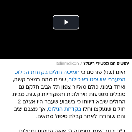
/
יתושים הם מכשירי ריגול?
itsliamdixon
היום (שני) פורסם כי
חמישה חולים בקדחת הנילוס
המערבי אושפזו באיכילוב
, שניים מהם במצב קשה,
ואחד בינוני. כולם מאזור צפון תל אביב חלקם גם
סובלים מפגיעות נוירולוגית ותפקודיות קשות. מבית
החולים שיבא דיווחו כי בשבוע שעבר היו אצלם 2
חולים שנעקצו וחלו
בקדחת הנילוס
, אך מצבם יציב
והם שוחררו לאחר קבלת טיפול מתאים.
ד"ר יבגני קצמן, מומחה לרפואה פנימית ומחלות