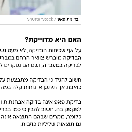
חשוב להגיד כי הבדיקה מתבצעת על י
כואבת אך תיתכן אי נוחות קלה במהלכה
בדיקת פאפ אינה בדיקה אבחנתית ורג
לפקפק בה. חשוב להבין כי כמו בבדיקו
כלומר, מקרים שבהם התוצאה אינה תק
גם תוצאות שליליות כוזבות.
החשיפה של גלית הייתה במסגרת אי
SHIRTS בהשראת סיפורי החולו
במטרה להציל חיים. בקמפיין לוקחות
הרחם/
גלית גוטמן
סרטן
סרטן צוואר הרחם
בדיקת פא
טרם התפרסמו תגובות