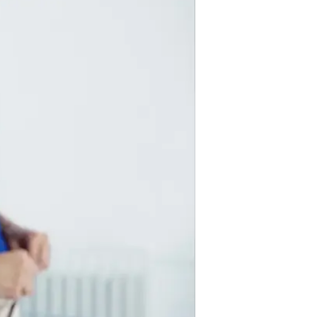
/
בדיקת פאפ
ShutterStock
האם היא מדוייקת?
על אף שכיחות הבדיקה, לא מעט נשי
הבדיקה מוברש צוואר הרחם במברש
לבדיקה במעבדה, ושם הם נסקרים לאי