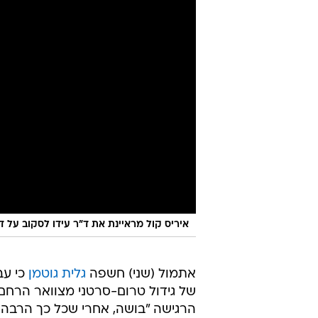
איריס קול מראיינת את ד"ר עידו לסקוב על ד
אתמול (שני) חשפה
גלית גוטמן
כי ע
של גידול טרום-סרטני מצוואר הרחם
הרגישה "בושה, אחרי שכל כך הרבה שנ
בוחרות שלא לעבור את הבדיקה מח
על פי האגודה למלחמה בסרטן, סרטן 
בשכיחותו בקרב נשים במדינות מתפת
סרטן צוואר הרחם ולמעלה מאלף נשים
סרטן צוואר הרחם
היה אחד מסוגי הס
עם כניסתן של בדיקות לגילוי מוקדם