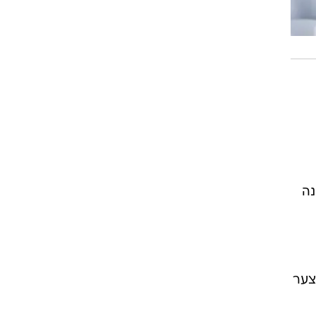
נה
צער
ל