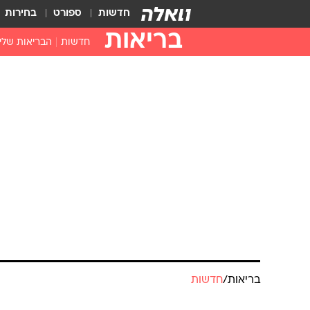
חדשות
ספורט
בחירות
בריאות
חדשות
הבריאות שלי
חיסונים
דוקטור, מה יש
בריאות
/
חדשות
עזרה ראשונה
בית מרקחת
הבדיקה שרבו
בריאות האישה
ובזכותה גילתה
טרום סרטני
מערכת וואלה בריאות
עודכן לאחרונה: 26.3.2024 / 16:04
גוטמן חשפה כי אחרי שנים שלא
בצוואר הרחם, היא הצילה אותה.