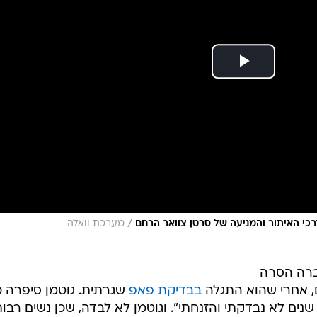
/
רכי האיתור והמניעה של סרטן צוואר הרחם
מערכת וואלה
ברה הסרה
, אחרי שהוא התגלה
בבדיקת פאפ
שגרתית. גוטמן סיפרה כ
ים לא נבדקתי והזנחתי". וגוטמן לא לבדה, שכן נשים רבו
שש שהיא כואבת.
צוואר הרחם הוא הרביעי בשכיחותו בקרב נשים בעולם, והש
חות. בישראל השכיחות נמוכה בהשוואה למדינות רבות
אחרות, ועומדת על חמישה מקרים ל-100,000 נשים. בישר
 עם נגעים טרום סרטניים.
רטן הקטלניים בקרב נשים, אך שכיחותו ירדה באופן משמע
 של צוואר הרחם - בדיקות הפאפ. מחלה זו מופיעה בנשים
באמצע החיים - מרבית המקרים מתגלים בנשים צעירות מגיל 50 - אך הסיכון קיים גם בגיל מב
יותר, ולכן ההמלצה לנשים בסיכון רגיל היא להמשיך ולהיבדק 