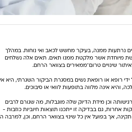
די רופא או רופאת נשים במסגרת הביקור השגרתי, היא אי
, והיא אינה מלווה בתופעות לוואי או סיבוכים.
ישותה וכן מידת הדיוק שלה מוגבלות, מה שגורם לרבים
ת אחרות, גם בבדיקה זו ייתכנו תוצאות חיוביות כוזבות -
ינה, אך בפועל אין כל שינוי בצוואר הרחם, וכן, למרבה ה
רוע השקה של עמותת "הבית של בר" בשיתוף המחלקות
לעיצוב אופנה וטקסטיל בשנקר שהשיקו לרגל חודש המודעות לוירוס הפפילומה קולקציית T-
ת והמחלימות במטרה לעודד התחסנות וביצוע בדיקות סקר והכ
 חלק רופאות בכירות, משפיעניות ומחלימות מסרטן צוואר
פ