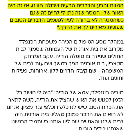
המוות והרע והדברים הרעים שכולנו חווינו, אז זה היה
האור שלי. המסר שזה נתן לי לחיים זה שגם
כשהמטרה לא ברורה לעין לפעמים הדברים הטובים
שעשית מאירים לך את הדרך."
במהלך מסע הטיפולים הכירה משפחת רוזנפלד
מקרוב את בית אורנית של העמותה שסמוך לבית
החולים שניידר בו טופלה הודיה. עקב המרחק
מקצרין, בית אורנית הפך במשך שבועות לבית של
המשפחה - שם קיבלו חדרים ללון, ארוחות, פעילות
וחוגים ועוד.
מוריה רוזנפלד, אמא של הודיה: "היה לי חשוב כל
הזמן לפגוש את האיש שהציל את הודיה, קשה לתאר
את הכרת הטוב שיש לנו כלפיו וכלפי עזר מציון. אנחנו
לא רואים את הדבר כמובן מאליו. בית אורנית היה
לבית שלנו והאנשים שם ליוו אותנו כשתמיד הרגשנו
שאנחנו בידים טובות."