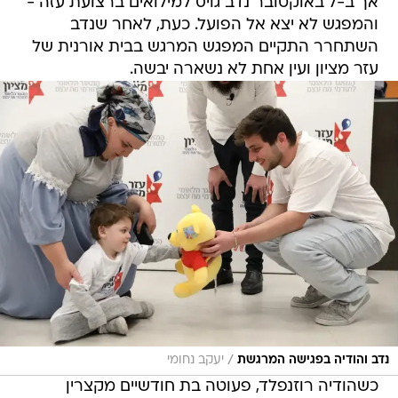
אך ב-7 באוקטובר נדב גויס למילואים ברצועת עזה -
והמפגש לא יצא אל הפועל. כעת, לאחר שנדב
השתחרר התקיים המפגש המרגש בבית אורנית של
עזר מציון ועין אחת לא נשארה יבשה.
/
נדב והודיה בפגישה המרגשת
יעקב נחומי
כשהודיה רוזנפלד, פעוטה בת חודשיים מקצרין