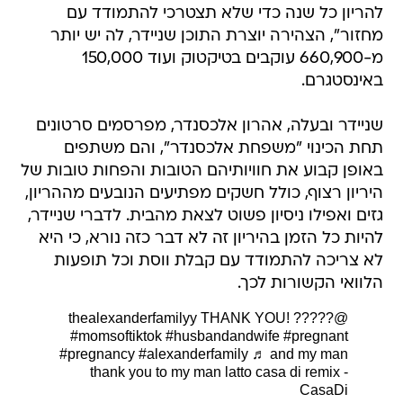
להריון כל שנה כדי שלא תצטרכי להתמודד עם
מחזור", הצהירה יוצרת התוכן שניידר, לה יש יותר
מ-660,900 עוקבים בטיקטוק ועוד 150,000
באינסטגרם.
שניידר ובעלה, אהרון אלכסנדר, מפרסמים סרטונים
תחת הכינוי "משפחת אלכסנדר", והם משתפים
באופן קבוע את חוויותיהם הטובות והפחות טובות של
היריון רצוף, כולל חשקים מפתיעים הנובעים מההריון,
גזים ואפילו ניסיון פשוט לצאת מהבית. לדברי שניידר,
להיות כל הזמן בהיריון זה לא דבר כזה נורא, כי היא
לא צריכה להתמודד עם קבלת ווסת וכל תופעות
הלוואי הקשורות לכך.
THANK YOU! ?????
@thealexanderfamilyy
#momsoftiktok
#husbandandwife
#pregnant
#pregnancy
#alexanderfamily
♬ and my man
thank you to my man latto casa di remix -
CasaDi