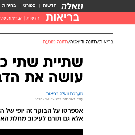
חדשות
ספורט
בחירות
בריאות
חדשות
הבריאות שלי
חיסונים
דוקטור, מה יש
בריאות
/
תזונה ודיאטה
/
תזונה מונעת
עזרה ראשונה
בית מרקחת
שתיית שתי כ
בריאות האישה
עושה את הדב
מערכת וואלה בריאות
עודכן לאחרונה: 24.7.2023 / 5:39
אספרסו על הבוקר זה יופי של ה
אלא גם תורם לעיכוב מחלת האל