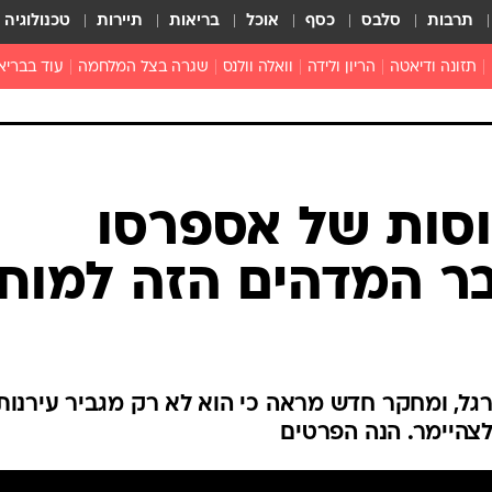
תרבות
סלבס
כסף
אוכל
בריאות
תיירות
טכנולוגיה
תזונה ודיאטה
הריון ולידה
וואלה וולנס
שגרה בצל המלחמה
עוד בבריא
תזונה מונעת
פפילומה
פוריות וגינקולוגיה
מדברים פרק
 לי
חצבת
צמחונות וטבעונות
רפואה מת
שפעת
הורות
מוצרים חדשים
בריאות על
וסות של אספרסו
ויטמינים
פסיכולוגיה
ר המדהים הזה למוח
תרופות
הורות וילדי
כושר
חיים בריאי
דוקטורס
רגל, ומחקר חדש מראה כי הוא לא רק מגביר עירנות
אופטיקה ועי
צהיימר. הנה הפרטים
טוב לדעת
רפואה אלט