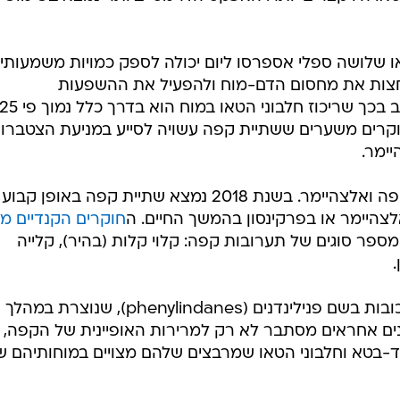
ו שלושה ספלי אספרסו ליום יכולה לספק כמויות משמעותי
ם לחצות את מחסום הדם-מוח ולהפעיל את ההשפעות
הנוירו-פרוקטטיביות שלהם. בהתחשב בכך שריכוז חלבוני הטאו במוח הוא בדרך כלל נמוך פי
רים משערים ששתיית קפה עשויה לסייע במניעת הצטברו
ימר.
זהו אינו המחקר שקושר בין שתיית קפה ואלצהיימר. בשנת 2018 נמצא שתיית קפה באופן קבוע
צהיימר או בפרקינסון בהמשך החיים. ה
חוקרים הקנדיים ממ
פר סוגים של תערובות קפה: קלוי קלות (בהיר), קלייה
הם הצליחו לזהות בקפה קבוצת תרכובות בשם פנילינדנים (phenylindanes), שנוצרת במהלך
דנים אחראים מסתבר לא רק למרירות האופיינית של הקפה, 
איד-בטא וחלבוני הטאו שמרבצים שלהם מצויים במוחותיהם ש