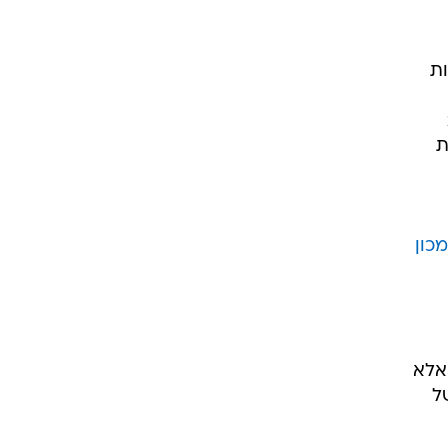
ות
 25
ת
כון
אלא
ל