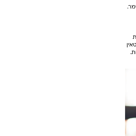
מר.
ת
אין