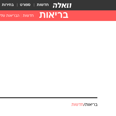
חדשות
ספורט
בחירות
בריאות
חדשות
הבריאות שלי
חיסונים
דוקטור, מה יש
בריאות
/
חדשות
עזרה ראשונה
בית מרקחת
בריאות האישה
מפתיעים שסר
מערכת וואלה בריאות
עודכן לאחרונה: 16.4.2023 / 7:04
מדובר באחד מסוגי הסרטן השכיח
להופיע בכמה מקומות די מוזרים