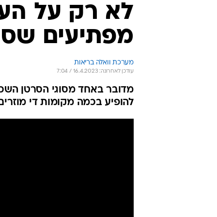
ד"ר מור מיודובניק מסבירה מה אנחנו צריכים