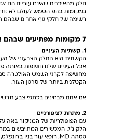
אם אתם מבחינים בכתמי צבע חדשים מ
2. מתחת לציפורניים
הלק ג'ל. המכשירים המתייבשים במהיר
הוא ממליץ לשים קרם הגנה על קצות
3. השסע הבין-גלוטאלי
סרטן העור נמצא בתוך "שסע העכוז" 
של סרטן עור שלעיתים רחוקות הוא מ