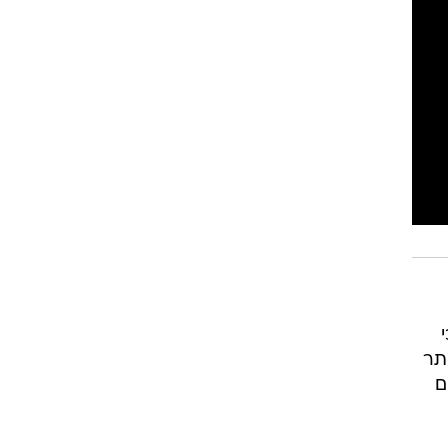
א כי
תר
ם
ים:
צורה