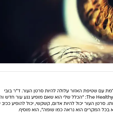
 עם שטיפת האזור עלולה להיות סרטן העור. ד"ר בובי
אוודלה, רופא עור מוסמך, מסביר ל-The Healthy: "הכלל שלי הוא שאם מופיע נגע עור חדש 
ו. סרטן העור יכול להיות אדום, קשקשי, יכול להופיע ככיב 
א בכל המקרים הוא נראה כמו שומה", הוא מוסיף.
אפשר לחלות במלנומה על
חר. אם אתם מעשנים, הסיכוי שלכם לחלות בכל סוג של ס
ביותר לחלות בסרטן העור, ופעמים רבות השיער שלנו מס
ף או מדמם, כדאי ללכת לבדיקה של רופא", אומר ד"ר סטהר