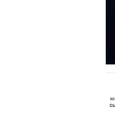
והוא
עם
 או מתחת ללשון. למרות שהאזור אינו מקבל חשיפה רבה לאור UV, ייתכן
רטן
תיר
.