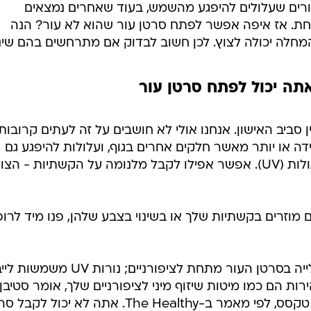
וזרים בקשתיות שלך או בשינוי בצבע שלהן, פנו מיד לרופ
עם הפופולריות של המניקור באה עלייה בסרטן העור מתחת לציפורניים; נורות
ות הם כמו מיטות שיזוף מיני לציפורניים שלך, אומר סטיבן
סטהר, MD, רופא עור בניו ברונפלס, טקסס, לפי מאמר ב-The Healthy. אתה לא יכול ל
עור על הציפורניים שלך, אבל קרני ה-UV המזיקות יכולות לחדור דרך הציפורן לרקמה שמתחתי
 האצבעות והבהונות.
של המטופל. לרוב יהיה מדובר ב
קרצינומה של תאי קשקש
סכן חיים.