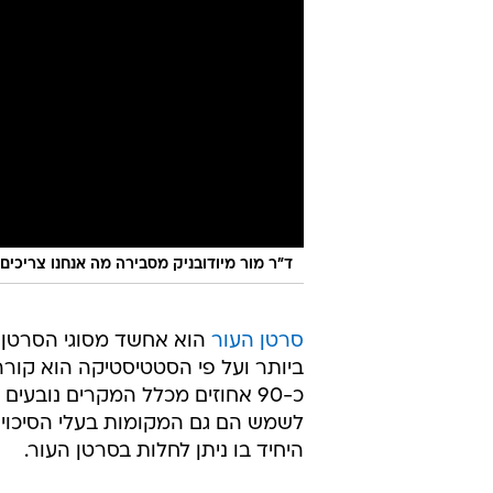
סרטן העור
הוא אחשד מסוגי הסרטן 
כ-90 אחוזים מכלל המקרים נובע
לשמש הם גם המקומות בעלי הסיכוי 
היחיד בו ניתן לחלות בסרטן העור.
חלק מהאיברים שאינם עוריים הם אז
במקומות בהפ השמש לעולם לא זורח
רשימה של חלקי גוף אחרים שבהם המ
7 מקומות מפתיעים שבהם אתה יכול לפתח סרטן עור
1. קשתיות העיניים
הקשתית היא החלק הצבעוני של העין ס
אבל העיניים שלנו חשופות באותה מי
הקטלנית ביותר של סרטן העור.