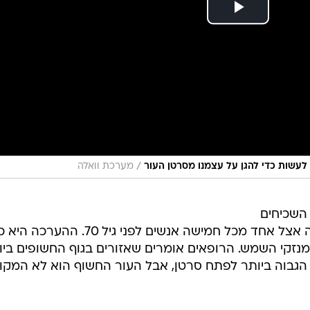
השכיחים
ביותר ועל פי הסטטיסטיקה הוא קורה אצל אחד מכל חמישה אנשים לפני גיל 70. ההערכה הי
ים מנזקי השמש. הרופאים אומרים שאזורים בגוף החשופים ביו
הגבוה ביותר לפתח סרטן, אבל העור החשוף הוא לא המקו
ורים שעלולים להיפגע מהשמש, בעוד שאחרים נמצאים
ת. אז איפה אפשר לפתח סרטן עור שהוא לא עור? הנה
חלה יכולה לצוץ. לכן חשוב לבדוק אם מתרחשים בהם שינוי
ביב האישון. אנחנו אולי לא חושבים על זה לעתים קרובות,
דה או יותר מאשר חלקים אחרים בגוף, ועלולות להיפגע גם
מחשיפה לקרני השמש האולטרה סגולות (UV). אפשר אפילו לקבל מלנומה על הקשתיות - ה