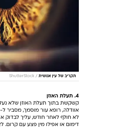
/
תקריב של עין אנושית
ShutterStock
4. תעלת האוזן
קשקשת בתוך תעלת האוזן שלא נעלמת
לא חולף לאחר חודש, עליך לבדוק אות
דימום או אפילו מין פצע עם קרום. ל
5. מתחת ללשון
שהסרטן שלח גרורות מאתר ראשוני א
בפה גדל באופן דרמטי.
6. על הקרקפת
הקרקפת היא אחד המקומות הנפוצים 
את הנגע. "אם משהו גדל, מגרד, שור
7. בפי הטבעת