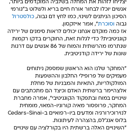
יצליחו לזהות את המחלה בשלביה המוקדמים ביותר,
אנשים יוכלו לבחור אורח חיים בריא ולשלוט ב"גורמי
הסיכון הניתנים לשינוי, כמו לחץ דם גבוה,
כולסטרול
גבוה
וסוכרת
", אמר אייזקסון.
אז כמה מוקדם אנחנו יכולים לראות סימנים של ירידה
קוגניטיבית? כדי לגלות זאת, החוקרים בדקו רקמות
שנתרמו מהרשתית והמוח של 86 אנשים עם דרגות
שונות של ירידה קודניטיבית.
"המחקר שלנו הוא הראשון שמספק ניתוחים
מעמיקים של פרופילי החלבון וההשפעות
המולקולריות, התאיות והמבניות של מחלת
אלצהיימר ברשתית האדם וכיצד הם מתכתבים עם
שינויים במוח ובתפקוד הקוגניטיבי", אמרה מחברת
המחקר, פרופסור מאיה קורוניו-המאוי, מומחית
לנוירוכירורגיה ומדעים ביו-רפואיים ב-Cedars-Sinai
בלוס אנג'לס, בהצהרה לעיתונות.
"השינויים האלה ברשתית היו בקורלציה עם שינויים