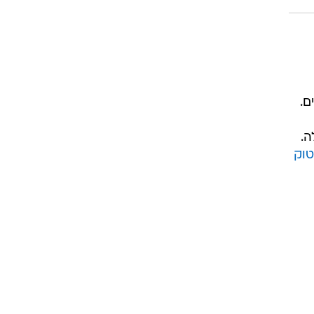
ם.
ה.
טוק