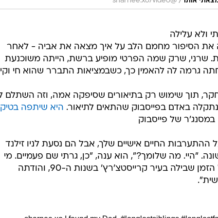
/
@sharnee.xo/video
י ולא עלילה
את הסיפור מחמם הלב על איך מצאה את אביה - לאחר
. שרני, שרק שמה הפרטי מופיע ברשת, הייתה משוכנעת
ה גרמה לה להאמין כך, כשבמציאות התברר שהוא חי וקיי
חקר, תוך שימוש רק בתיאורים שסיפקה אמה, וזה השתלם ל
נתקלה באדם בפייסבוק שהתאים לתיאור.
היא שיתפה בטיק
במסנג'ר של פייסבוק
ל ההתערבות החיים אישיים שלך, אבל הם נסעת לניו זילנד
שונה. "היי. מה שלומך?", הוא ענה, "כן, גרתי שם פעמיים. מי
את?" בהמשך השיחה היא שאלה על הזמן שבילה בעיר קרייסטצ'רץ' בשנות ה-90, והודתה
ית".