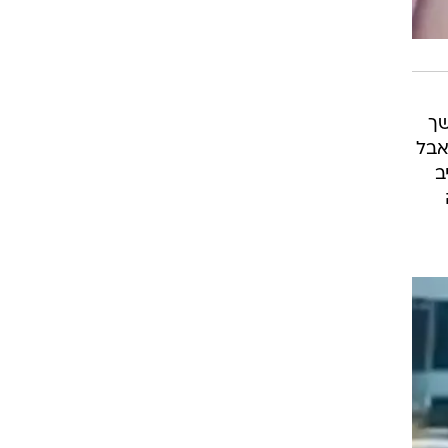
שך
אבל
ב