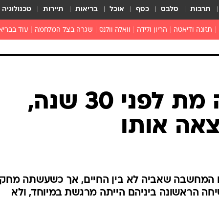
תרבות
סלבס
כסף
אוכל
בריאות
תיירות
טכנולוגיה
תזונה ודיאטה
הריון ולידה
וואלה וולנס
שגרה בצל המלחמה
עוד בבריא
תזונה מונעת
פפילומה
פוריות וגינקולוגיה
מדברים פרק
 לי
חצבת
צמחונות וטבעונות
רפואה מת
שפעת
הורות
מוצרים חדשים
בריאות על
חשבה שאביה מת לפני 30 שנה,
ויטמינים
פסיכולוגיה
אה אותו
תרופות
הורות וילדי
כושר
חיים בריאי
דוקטורס
 עם המחשבה שאביה לא בין החיים, אך כשעשתה מחק
אופטיקה ועי
יחה הראשונה ביניהם הייתה מרגשת במיוחד, ולא
טוב לדעת
רפואה אלט