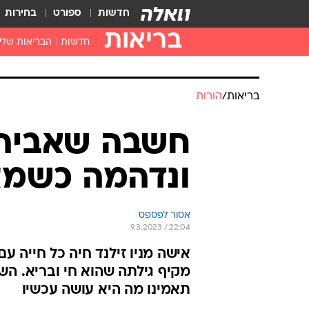
חדשות
ספורט
בחירות
בריאות
חדשות
הבריאות שלי
חיסונים
דוקטור, מה יש
בריאות
/
הורות
עזרה ראשונה
בית מרקחת
בריאות האישה
ונדהמה כשמצ
אסור לפספס
9.3.2023 / 22:04
אישה מניו זילנד חיה כל חייה
מקיף גילתה שהוא חי ובריא. הש
תאמינו מה היא עושה עכשיו