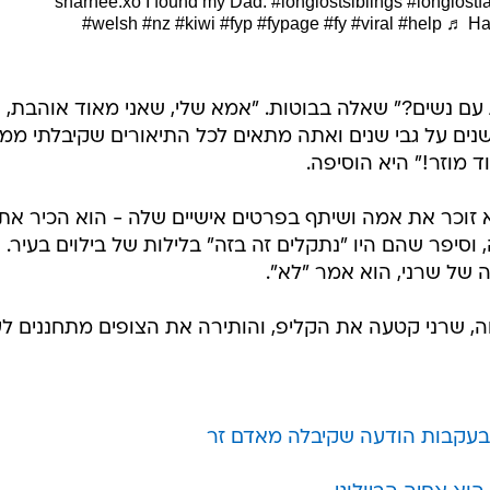
I found my Dad.
#longlostsiblings
#longlostf
#welsh
#nz
#kiwi
#fyp
#fypage
#fy
#viral
#help
♬ Hap
עם נשים?" שאלה בבוטות. "אמא שלי, שאני מאוד אוהבת,
נים על גבי שנים ואתה מתאים לכל התיאורים שקיבלתי ממנ
מוזר!" היא הוסיפה.
זוכר את אמה ושיתף בפרטים אישיים שלה - הוא הכיר את 
סיפר שהם היו "נתקלים זה בזה" בלילות של בילוים בעיר.
 של שרני, הוא אמר "לא".
 שרני קטעה את הקליפ, והותירה את הצופים מתחננים לע
י בעקבות הודעה שקיבלה מאדם זר