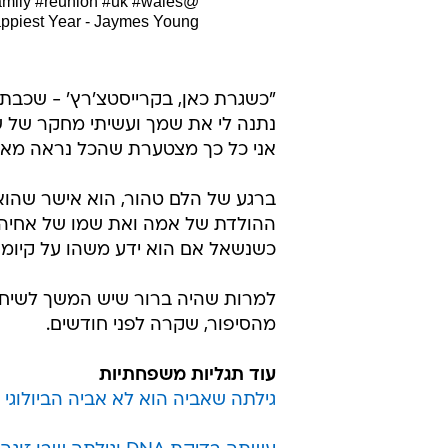
amily
#reunion
#uk
#wales
@sharnee.xo
piest Year - Jaymes Young
"כשגרת כאן, בקרייסטצ'רץ' - שכבת 
נתנה לי את שמך ועשיתי מחקר של ש
אני כל כך מצטערת שהכל נראה מאוד 
ברגע של הלם טהור, הוא אישר שהוא 
ההולדת של אמה ואת שמו של אחיה, ו
כשנשאל אם הוא ידע משהו על קיומה
למרות שהיה ברור שיש המשך לשיחה,
מהסיפור, שקרה לפני חודשים.
עוד תגליות משפחתיות
גילתה שאביה הוא לא אביה הביולוג