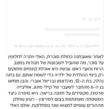
A post shared by Halle Berry (@halleberry)
on
Jun 20, 2020 at 3:23pm PDT
לאחר שאובחנה כחולת סוכרת, האלי ויתרה לחלוטין
על סוכר, מה שהוביל לשבועות של תנודות במצב
הרוח וכאבי ראש. עכשיו היא אוכלת קינוחים מתוקים
רק בימי ההולדת של ילדיה כדי לשמח אותם. גם בתה
נהלה, בת ה-12, מהדוגמן גבריאל אוברי, והבן מסיאו
בן ה-6 מהחבר לשעבר של קיילי מינוג, אוליבייה
מרטינז, מקפידים על תזונה בריאה. היא סיפרה כיצד
המשפחה משתתפת בצום לסירוגין - רעיון שחלק
מההורים עשויים למצוא שנוי במחלוקת. אולם האלי