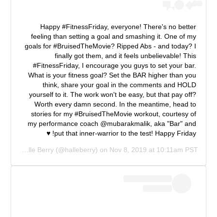
Happy #FitnessFriday, everyone! There's no better
feeling than setting a goal and smashing it. One of my
goals for #BruisedTheMovie? Ripped Abs - and today? I
finally got them, and it feels unbelievable! This
#FitnessFriday, I encourage you guys to set your bar.
What is your fitness goal? Set the BAR higher than you
think, share your goal in the comments and HOLD
yourself to it. The work won't be easy, but that pay off?
Worth every damn second. In the meantime, head to
stories for my #BruisedTheMovie workout, courtesy of
my performance coach @mubarakmalik, aka "Bar" and
put that inner-warrior to the test! Happy Friday! ♥️
red by
Halle Berry
(@halleberry) on
Nov 8, 2019 at 10:11am PST