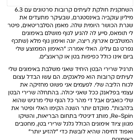
השחקנית חולקת לעיתים קרובות סרטונים עם 6.3
מיליון עוקביה באינסטגרם, שבעיקר מתעדים את
שגרת הכושר היומית שלה. מאמן הסלבריטאים, פיטר
לי תומאס, סייע לה להגיע לגוף מושלם באימונים
המשלבים איגרוף, ריצה, יוגה ואימון גוף מלא (שתכף
נפרט גם עליו). האלי אמרה: "האימון הממוצע שלי
ביום אינו כולל כפיפות בטן או קראנצ'ים.
תרגיל שרירי הבטן היחיד שאני משלבת באימונים שלי
לעיתים קרובות הוא פלאנקים. הם עשו הבדל עצום
לכוח הליבה שלי. לפעמים אני פשוט מחזיקה את
עצמי בפלאנק ככל שאני יכולה. בהתחלה שרירי הבטן
שלי כואבים אבל די מהר כל הגוף שלי מרגיש שהוא
בלהבות". מוקדם יותר השנה הקימו האלי ופיטר את
Re-Spin, מותג דיגיטלי בתחום הבריאות, והשיקו
מגוון ציוד אימונים הכולל גלגל שרירי בטן, מחטבים
ואפוד דחיסה שהיא לובשת כדי "להזיע יותר"
באימונים.