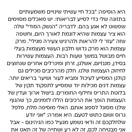
היא הוסיפה: "בכל חיי עשיתי שינויים משמעותיים
בתזונה שלי כדי לסייע לבריאותי. יש מאכלים מסוימים
שפשוט לא אגע בהם. לדבריה "הנשק הסודי" שלה
הוא ציר עצמות שהיא לוגמת לאורך היום, וחשפה
שזה "עזר לי להראות ולהרגיש צעירה מגילי". מרק
עצמות הוא מרק גדוש חלבון העשוי מעצמות בעלי
חיים מבושל במשך שעות רבות. העצמות עשירות
בסידן, מגנזיום, אשלגן, זרחן ומינרלים אחרים שנחוצים
לחיזוק העצמות שלנו. חלק מהרכיבים מכילים גם
קולגן המסייע לעיכול ומביא לעור ושיער בריאים יותר.
עצמות דגים מכילות יוד שמסייע לתפקוד תקין של
בלוטת התריס וחילוף החומרים. בישול ארוך ועדין של
העצמות הופך את הרכיבים הללו לזמינים, כך שהגוף
שלנו מסוגל לספוג אותם. האלי מוסיפה מלח, פלפל
גרוס ושום כתוש לטעם. היא אמרה: "אני יודע
שלחלקכם זה ודאי נשמע מגעיל כמו הגיהינום - אבל
אני מבטיחה לכם, זה לא רע ושתייה של זה תאט את