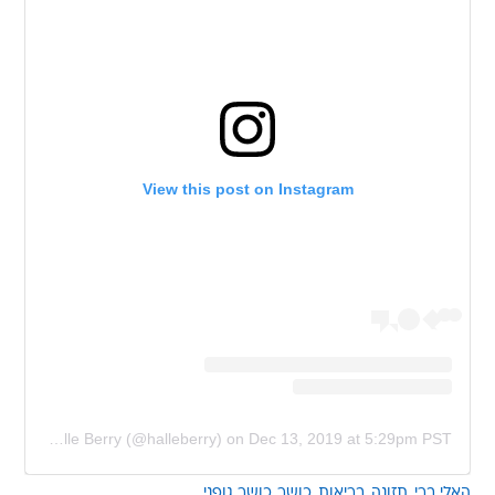
View this post on Instagram
A post shared by Halle Berry (@halleberry)
on
Dec 13, 2019 at 5:29pm PST
האלי ברי
תזונה
בריאות
כושר
כושר גופני