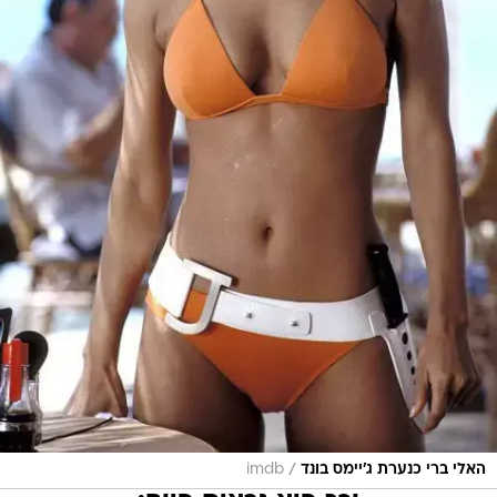
/
האלי ברי כנערת ג'יימס בונד
imdb