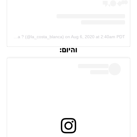
A post shared by LaCostaBlanca ? (@la_costa_blanca)
on
Aug 6, 2020 at 2:40am PDT
והיום: