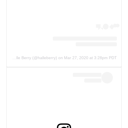
A post shared by Halle Berry (@halleberry)
on
Mar 27, 2020 at 3:28pm PDT