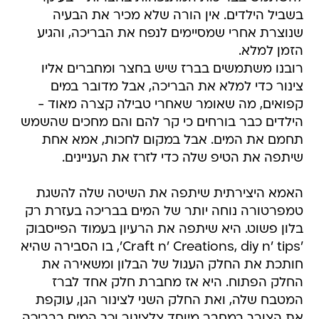
בשביל הילדים. אין הורה שלא מכיר את הבעיה
שנוצרת אחרי שמסיימים לנפח את הבריכה, והגיע
הזמן למלא.
רובנו משתמשים בברז שיש בחצר ומחברים אליו
צינור כדי למלא את הבריכה, אבל מדובר במים
קפואים, מה שאומר שאחרי טבילה קצרה מאוד -
הילדים כבר בורחים כי קר להם והם מחכים שהשמש
תחמם את המים. אבל במקום לחכות, אמא אחת
שיתפה את הטיפ שלה כדי לזרז את העניינים.
האמא היצירתית שיתפה את השיטה שלה להשגת
טמפרטורה נוחה יותר של המים בבריכה בעזרת רק
בלון פשוט. היא שיתפה את הרעיון בעמוד הפייסבוק
'Craft n' Creations, diy n' tips', בו הסבירה שהיא
חותכת את החלק העגול של הבלון ומשאירה את
החלק הפתוח. היא אז מחברת חלק אחד לברז
המטבח שלה, ואת החלק השני לצינור הגן, עוקפת
את הצורך במחבר מיוחד צלצינור וכך המים בבריכה