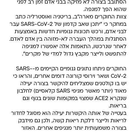
הסתובב בצורה לא מזיקה בבני אדם זמן רב לפני
שהוא הפך למגפה.
צוות החוקרים מארה"ב, בריטניה ואוסטרליה כתב
במחקר כי "יתכן שאב קדמון של SARS-CoV-2 עבר
לבני אדם, ורכש תכונות גנומיות חדשות באמצעות
הסתגלות במהלך העברה לא-מזוהה בין אדם לאדם.
לאחר שנרכשו, התאמות אלה יאפשרו למגיפה
להתפשט ולייצר מקבץ גדול למדי של מקרים".
החוקרים ניתחו נתונים גנומיים הקיימים מ-SARS-
CoV-2 ושאר וירוסי קורונה דומים אחרים, והראו כי
יש בו קולטנים שמצליחים להיקשר בצורה יעילה
מאוד (יותר מאשר מגיפי SARS קלאסיים) לחלבון
שנקרא ACE2 שמצוי במקומות שונים בגוף וגם
בריאות.
בעטייה של אותה היקשרות יעילה הוא מסוגל לחדור
לריאות ולייצר דלקת ריאות קשה, ולכן גם מידבק
בצורה משמעותית יותר מנגיפים אחרים. האזור