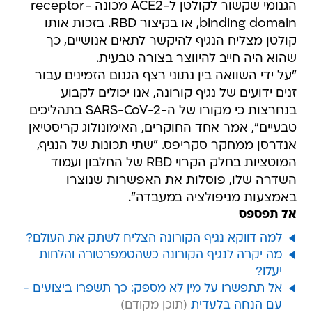
הגנומי שקשור לקולטן ל-ACE2 מכונה receptor-
binding domain, או בקיצור RBD. בזכות אותו
קולטן מצליח הנגיף להיקשר לתאים אנושיים, כך
שהוא היה חייב להיווצר בצורה טבעית.
"על ידי השוואה בין נתוני רצף הגנום הזמינים עבור
זנים ידועים של נגיף קורונה, אנו יכולים לקבוע
בנחרצות כי מקורו של ה-SARS-CoV-2 בתהליכים
טבעיים", אמר אחד החוקרים, האימונולוג קריסטיאן
אנדרסן ממחקר סקריפס. "שתי תכונות של הנגיף,
המוטציות בחלק הקרוי RBD של החלבון ועמוד
השדרה שלו, פוסלות את האפשרות שנוצרו
באמצעות מניפולציה במעבדה".
אל תפספס
למה דווקא נגיף הקורונה הצליח לשתק את העולם?
מה יקרה לנגיף הקורונה כשהטמפרטורה והלחות
יעלו?
אל תתפשרו על מין לא מספק: כך תשפרו ביצועים -
עם הנחה בלעדית