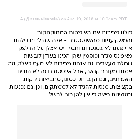
A post shared by N A S T Y A (@nastyalisansky)
on
Aug 19, 2018 at 10:04am PDT
כולנו מכירות את האימהות המתוקתקות
והמשקיעניות מהאינסטגרם - אלה שהילדים שלהם
אף פעם לא בטנטרום ותמיד יש אצלן על הדלפק
מאפינס מגזר וכוסמין שהן הכינו בעודן לובשות
שמלת מעצבים. גם אנחנו מכירות לא מעט כאלה, וזה
אמנם מעורר קנאה, אבל אינסטגרם זה לא החיים
האמיתיים, וגם הן בדיוק כמונו, מחביאות ירקות
בקציצות, מנסות להגיד לא לממתקים, וכן, גם נכנעות
ומזמינות פיצה כי אין להן כוח לבשל.