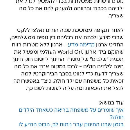
גופים ורשויות ממשלתיות בכדי להמשיך לגדל את
ילדיהם בכבוד וברווחה ולהעניק להם את כל מה
שצריך.
לאחר תקופה ממושכת שבה הורים נאלצו ללקט
שבבי מידע ולכתת את רגליהם בין גופים ממשלתיים,
החליט ארגון
קדימה מדע
- ארגון ללא מטרות רווח
שהוקם בידי ארגון World Ort העולמי ומפעיל את
תכנית "שלבים" של משרד החינוך ליישום חוק חינוך
חינם לילדים חולים - לרכז במקום אחד את כל מה
שצריך לדעת כדי לנווט בסבך הבירוקרטי: למה
זכאית כל משפחה עם ילד חולה, כיצד באפשרותה
לנצל את הזכאות ומה עליה לעשות לשם כך.
עוד בנושא:
איך שומרים על משפחה בריאה כשאחד הילדים
חולה?
בזמן שבנו התינוק עבר ניתוח לב, הבוס הודיע לו