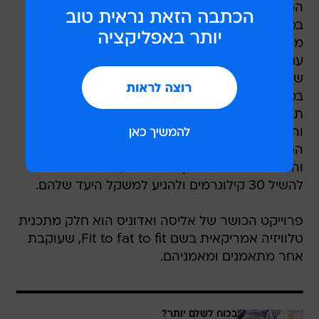
החמוד ביותר שאי פעם פקד את חדרי הכושר.
במסגרת התכנית fit to fat to fit הוא העלה יותר
מ-30 קילוגרמים על מנת לרדת אותם בחזרה יחד
עם המתאמנת שלו  אליסה קיין, ולהוכיח לה שהיעד
שלה הוא אפשרי.
במשך קצת יותר מ-3 חודשים היל אכל מדי יום
תפריט עתיר שומן ופחמימות שכלל 6,000 קלוריות
והפסיק להתאמן לחלוטין. לאחר שתפח למימדיו
החדשים, התחילו הוא ואליסה בתכנית האימונים
והתזונה החדשה. בתוך 4 חודשים, הצליחו שניהם
להשיל 30 קילוגרמים ולהגיע למשקל היעד שלהם.
פרוייקט הכושר של אליסה ואדוניס הוא חלק מתכנית
טלוויזיה אמריקאית בשם Fit to fat to fit, שעוקבת
אחר מתאמנים ומאמניהם.
בכוח לשלם יותר?