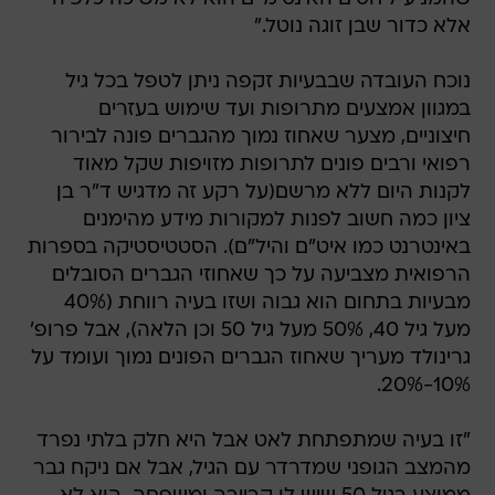
אלא כדור שבן זוגה נוטל."
נוכח העובדה שבבעיות זקפה ניתן לטפל בכל גיל
במגוון אמצעים מתרופות ועד שימוש בעזרים
חיצוניים, מצער שאחוז נמוך מהגברים פונה לבירור
רפואי ורבים פונים לתרופות מזויפות שקל מאוד
לקנות היום ללא מרשם(על רקע זה מדגיש ד"ר בן
ציון כמה חשוב לפנות למקורות מידע מהימנים
באינטרנט כמו איט"ם והיל"ם). הסטטיסטיקה בספרות
הרפואית מצביעה על כך שאחוזי הגברים הסובלים
מבעיות בתחום הוא גבוה ושזו בעיה רווחת (40%
מעל גיל 40, 50% מעל גיל 50 וכן הלאה), אבל פרופ'
גרינולד מעריך שאחוז הגברים הפונים נמוך ועומד על
10%-20%.
"זו בעיה שמתפתחת לאט אבל היא חלק בלתי נפרד
מהמצב הגופני שמדרדר עם הגיל, אבל אם ניקח גבר