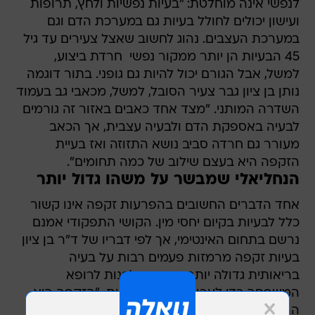
לנפשי אינה מוחלטת: "בעיות נפשיות ולחץ, תרופות
ועישון יכולים לחולל בעיות גם במערכת הדם וגם
במערכת העצבים. נהוג לחשוב שאצל צעירים עד גיל
45 הבעיות הן יותר ממקור נפשי  חרדת ביצוע,
למשל, אבל הגורם יכול להיות גם גופני. בתור דוגמה
נותן בן ציון גבר צעיר הסובל, למשל, מכאבי גב בעמוד
השדרה המותני. "מצד אחד כאבים באזור זה גורמים
לבעיה באספקת הדם ולבעיה עצבית, אך הכאב
מעורר גם חרדה סביב נושא התזוזה ואז בעיית
הזקפה היא בעצם שילוב של כמה תחומים".
הנחליאלי שמבשר על משהו גדול יותר
אחד הדברים החשובים בהפרעות זקפה אינו קשור
כלל לבעיות בקיום יחסי מין. הקושי התפקודי אמנם
נרשם בתחום האינטימי, אך לפי דבריו של ד"ר בן ציון
בעיות זקפה מרמזות פעמים רבות על בעיה
בריאותית גדולה יותר וזה סימן לפנות לרופא
המשפחה כדי לערוך בדיקות כלליות. "הזקפה היא
הרבה פעמים הנחליאלי המבשר על בוא החורף