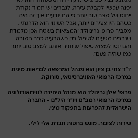
ממוצע בגיל 50 שיש לו קריירה ומשפחה  הוא לא
יפנה עכשיו לקבלת עזרה. לגברים יש תמיד נקודת
ייחוס של מצב טוב יותר כי הם יודעים איך זה היה
כשהם היו צעירים יותר, אבל השינוי הוא הדרגתי .
מסביר פרופ' גרינוולד."המציאות בשטח אכן מלמדת
שגברים מגיעים לטיפול רק כשהבעיה כבר חמורה
והם ינסו למצוא טיפול שיחזיר אותם למצב טוב יותר
כמו שהיה פעם".
ד"ר צחי בן ציון הוא מנהל המרפאה לבריאות מינית
במרכז הרפואי האוניברסיטאי, סורוקה.
פרופ' אילן גרינולד הוא מנהל היחידה לנוירואורולוגיה
במרכז הרפואי רמב"ם ויו"ר היל"ם - החברה
הישראלית להפרעות בתפקוד מיני.
שירות לציבור. מוגש בחסות חברת אלי לילי.