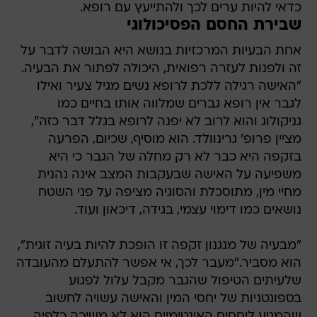
כדאי להיות ערים לכך ולהתייעץ עם רופא.
שבירת החסם הפסיכולוגי
אחת הבעיות המרכזיות בנושא היא הבושה לדבר על
זה ולפנות לעזרה רפואית, היכולה לפתור את הבעיה.
"האישה רגילה ללכת לרופא נשים מגיל צעיר ואילו
לגבר אין רופא גברים שמלווה אותו בחיים כמו
גניקולוג והוא לרוב לא יפנה לרופא בגלל דבר כזה",
מציין פרופ' גרינוולד. הוא מוסיף, שכיום, הפרעה
בזקפה היא כבר לא רק מחלה של הגבר כי היא
משפיעה על האישה שבעקבות המצב אינה נהנית
מחיי מין, מתוסכלת והסוגיה מציפה על פני השטח
נושאים כמו דימוי עצמי, בגידה, דיכאון ועוד.
"מבעיה של מנגנון זקפה זו הופכת להיות בעיה זוגית",
הוא מסביר."מעבר לכך, אי אפשר להתעלם מהעובדה
שלעיתים הטיפול שהגבר מקבל עלול לפגוע
בספונטניות של יחסי המין והאישה עשויה לחשוב
שהמניע ליחסים האינטימיים הוא לא משיכה כלפיה