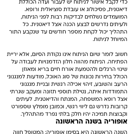
כדי לקבל אישור לניתוח יש לעבור ועדה הכוללת
דיאטנית, פסיכולוג או עובדת סוציאלית ורופא.
המועמדים נשלחים לבדיקות רבות לפני הניתוח,
ולעיתים נדרשים לבצע הכנה אצל דיאטנית. כל
התהליך יכול לקחת מספר חודשים עד שנקבע התור
המיוחל לניתוח.
חשוב לומר שיום הניתוח אינו נקודת הסיום, אלא יריית
הפתיחה. הניתוח מהווה חלון הזדמנויות לעבודה על
שינוי הרגלים ולהטמעת אורח חיים בריא ומאוזן
הכולל בחירות נכונות של סוג האוכל, מודעות למנגנוני
הרעב והשובע, זיהוי אכילה רגשית ובניית מנגנוני
התמודדות איתה, נטילת תוספי תזונה ומעקב שגרתי
אצל רופא המשפחה, המנתח והדיאטנית. לעיתים
קרובות נדרש גם ליווי רגשי, וכמובן מומלץ שספורט
וקבוצות תמיכה יהיו חלק בלתי נפרד מהתהליך.
אופוריה בשנה הראשונה
השנה הראשונה היא בסימן אופוריה: המטופל חווה