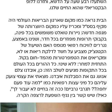
השתעלו רבע שעה על הדשא, וחזרנו ללופ
הבקטריאלי שהוא החיים שלנו.
הבית נראה כמו מקום שארגון הבריאות העולמי היה
מקיף בסס"ל ומכריז עליו כמקום היווצרותה של
מגפה חדשה: ניירות טואלט משומשים בכל פינה,
בקבוקי תרופות מפוזרים בכל חדר, ושנינו באמצע,
נגררים לוויכוח רפואי מנומס האם השיעול של
הקטנצ'יק מצביע על חשד לדלקת ריאות או לא,
ומקריאים את הטמפרטורות מהמד-חום בקול.
התחזית למחר: ללא שינוי. כל ההורים בכל העולם
בכל התקופות מגיעים לשלב הזה: כן, איבדנו צלם
אנוש. גם את הסבלנות איבדנו. מצאתי את עצמי צועק
עליהם כל מיני עצות רפואיות כמו "למה עוד פעם
יחפה?? תגרבי גרביים! ככה זה בחיים לא יעבור לך",
כאילו שיש קשר בין נגיף השפעת לרצפה הקרה.