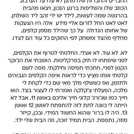
החברים והחברות שלו מהגן לא עלו על הערבוב
הכוזב שלו והשליפות ברגע הנכון, ויצאו מהבית
בהרגשה שמה לעשות, לילד יש ידי זהב ליד השולחן.
לאט לאט החל לזרום אליי מידע  אלה היו הצעקות
של אחותו הגדולה  על כך שהילד מסמן קלפים,
מחליף מהצד ומשחק לפי החוקים כל עוד הם לצדו.
לא. לא עוד. לא אצלי. החלטתי לטרוף את הקלפים,
לפני שיפתחו לו תיק בפרקליטות. הושבתי את הג'וקר
הקטן לפניי, חתכתי חפיסה וחילקתי. מפה לשם
קלטתי אותו מציץ כדי לראות איפה הקלפים הגבוהים
ולתזמן, ואז כששלף מלך מאי שם כדי לקחת לי
מלכה, הפעלתי צ'קלקה ואמרתי לו לעצור בצד. הוא
חייך כמו שג'ורג' קלוני חייך אליכם באושן 11, אבל לא
הייתה לי כוונה לתת לזה להתפתח לאושן 12 ואושן
13. היה לו ברור שהוא החשוד המידי. ובכן, קייזר
סוזה, נתפסת. הבית תמיד זוכה, וזה הבית שלי ילד.