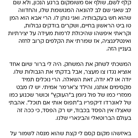
קלף לשם, שולף אס משומקום ברגע הנכון, ולא שם
לב שאני שם לב להונאה המגושמת שלו, והחדווה
שהוא חש בעקבותיה. ואני נותן לו. הרי אבא הוא המן
טו ביט הראשון בחיים, ושקרים בודקים גבולות,
וקראתי איפשהו שהיכולת לרמות מעידה על יצירתיות
ואינטליגנציה, אז שמרתי את הקלפים קרוב לחזה
בעניין הזה.
המשכתי לשחק את המשחק. היה לי ברור שיום אחד
אוציא נגדו צו מעצר, אבל בדקתי את הגבולות שלו.
יודה או לא יודה, זאת השאלה. הרי נוכלים תמיד
מקסימים אותנו, והילד צ'ארמר אמיתי. יש לו מבט
ממזרי כמו של פול ניומן ב"העוקץ" וכושר שכנוע כמו
של לאונרדו דיקפריו ב"תפוס אותי אם תוכל". אהבתי
שאצלו אין הפסד בכבוד, יש רק הפסד, כי ככה זה
בעולם הברוטאלי והבינארי שלנו.
באיזשהו מקום קסם לי קצת שהוא מנסה לשמור על