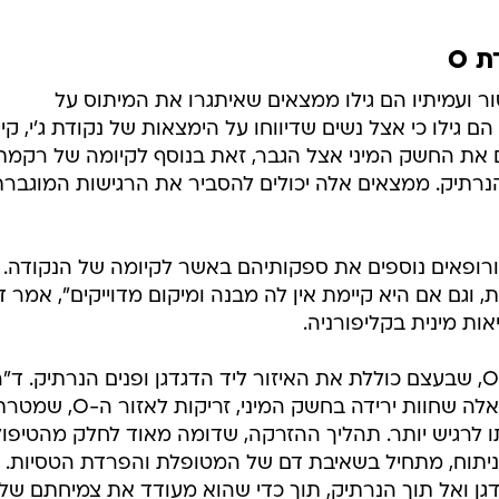
 ועמיתיו הם גילו ממצאים שאיתגרו את המיתוס על
 גילו כי אצל נשים שדיווחו על הימצאות של נקודת ג'י, קיי
 את החשק המיני אצל הגבר, זאת בנוסף לקיומה של רקמת
הנרתיק. ממצאים אלה יכולים להסביר את הרגישות המוגבר
ורופאים נוספים את ספקותיהם באשר לקיומה של הנקודה.
, וגם אם היא קיימת אין לה מבנה ומיקום מדוייקים", אמר ד
אות מינית בקליפורניה.
לפי המחקר החדש לנשים יש נקודת O, שבעצם כוללת את האיזור ליד הדגדגן ופנים הנרתיק. ד
מציע לנשים לאחר גיל המעבר או לכאלה שחוות ירידה בחשק המיני, זריקות לאזור
תו לרגיש יותר. תהליך ההזרקה, שדומה מאוד לחלק מהטיפול
ניתוח, מתחיל בשאיבת דם של המטופלת והפרדת הטסיות.
גן ואל תוך הנרתיק, תוך כדי שהוא מעודד את צמיחתם של