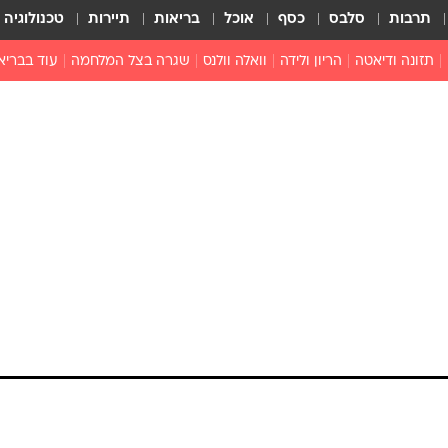
תרבות
סלבס
כסף
אוכל
בריאות
תיירות
טכנולוגיה
תזונה ודיאטה
הריון ולידה
וואלה וולנס
שגרה בצל המלחמה
עוד בבריא
תזונה מונעת
פפילומה
פוריות וגינקולוגיה
מדברים פרק
 לי
חצבת
צמחונות וטבעונות
רפואה מת
שפעת
הורות
מוצרים חדשים
בריאות על
ויטמינים
פסיכולוגיה
תרופות
הורות וילדי
כושר
חיים בריאי
דוקטורס
אופטיקה ועי
טוב לדעת
רפואה אלט