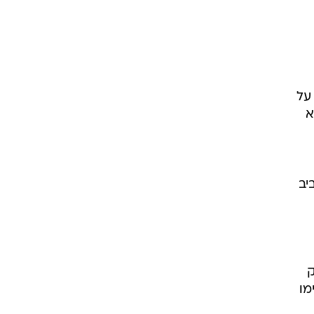
 על
א
יב
ק
מו