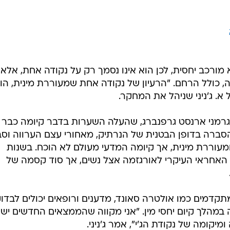
א מורכב יחסית, לכן הוא אינו נסמך רק על נקודה אחת, אלא
 כולל הרחם. "הרעיון של נקודה אחת שמעוררת מינית, הו
א. ג'ניני שניהל את המחקר.
 הגרמני ארנסט גרפנברג, שהעלה השערות בדבר קיומה כבר
הסברה בדופן הבטנית של הנרתיק, מאחורי עצם הערווה וסב
עוררת מינית, אך קיומה המדעי מעולם לא הוכח. בשנות
 האחראי העיקרי לאורגזמה אצל נשים, אך סוד קסמה של
תקדמים כמו אולטרה סאונד, מדענים ורופאים יכולים לבדו
 במהלך קיום יחסי מין. "אני מקווה שהממצאים החדשים ישי
מיקומה של נקודת הג'י", אמר ג'ניני.