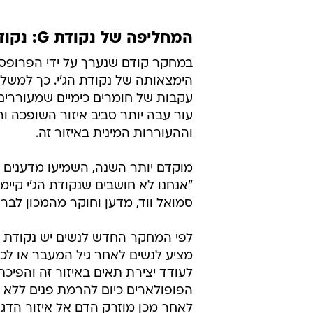
המחליפה של נקודת G: נקודת O
במחקר קודם שנערך על ידי הפרופסור
הימצאותה של נקודת הג'י. כך למשל הם
עקבות של חומרים כימיים שמעוררים
עור עבה יותר סביב איזור השופכה ו
וההעוררות המינית באיזור זה.
מוקדם יותר השנה, השמיעו מדענים 
"אנחנו לא חושבים שנקודת הג'י קיימת
סמואל ווד, מדען וחוקר מהמכון לברי
לעודד יצירת תאים באיזור זה והפיכ
הפופולארים כיום להרמת פנים ללא 
לאחר מכן מוזרק הדם אל איזור הדגד