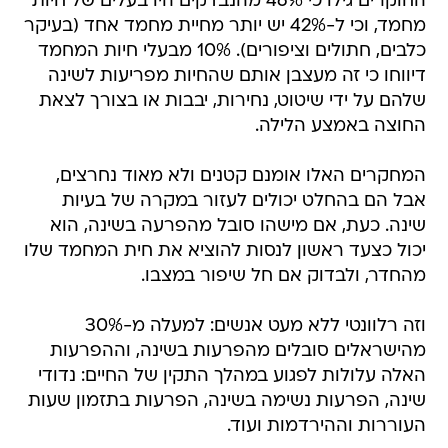
החוקרים גילו כי 46% מהנבדקים היו בעלים של חיות
מחמד, וכי ל-42% יש יותר מחיית מחמד אחד (בעיקר
כלבים, חתולים וציפורים). 10% מבעלי חיות המחמד
דיווחו כי זה מעצבן אותם שהחיות מפריעות לשינה
שלהם על ידי שיטוט, נחירות, יבבות או בצורך לצאת
החוצה באמצע הלילה.
המחקרים האלו אומנם קטנים ולא מאוד נחרצים,
אבל הם בהחלט יכולים לעזור במקרה של בעיות
שינה. כעת, אם מישהו סובל מהפרעה בשינה, הוא
יכול כצעד ראשון לנסות להוציא את חית המחמד שלו
מהחדר, ולבדוק אם חל שיפור במצבו.
וזה רלוונטי ללא מעט אנשים: למעלה מ-30%
מהישראלים סובלים מהפרעות בשינה, וההפרעות
האלה עלולות לפגוע במהלך התקין של החיים: נדודי
שינה, הפרעות נשימה בשינה, הפרעות בתזמון שעות
העוררות וההירדמות ועוד.