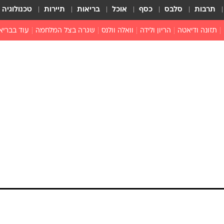
תרבות
סלבס
כסף
אוכל
בריאות
תיירות
טכנולוגיה
תזונה ודיאטה
הריון ולידה
וואלה וולנס
שגרה בצל המלחמה
עוד בבריא
תזונה מונעת
פפילומה
פוריות וגינקולוגיה
מדברים פרק
 לי
חצבת
צמחונות וטבעונות
רפואה מת
שפעת
הורות
מוצרים חדשים
בריאות על
ויטמינים
פסיכולוגיה
תרופות
הורות וילדי
כושר
חיים בריאי
דוקטורס
אופטיקה ועי
טוב לדעת
רפואה אלט