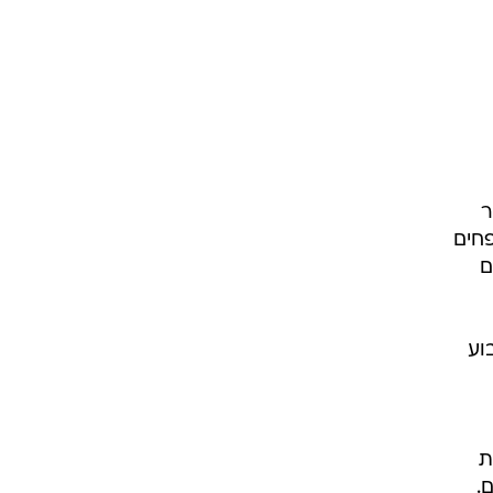
ר
פחים
ם
וע
ת
.