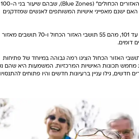
באזור סרדיניה שבאיטליה - אחד מ"האזורים הכחולים" (Blue Zones), שבהם שיעור בני ה-100
 האם ישנם מאפייני אישיות המשותפים לאנשים שמזדקנים
החוקרים בחנו 125 משתתפים בני 71 עד 101, מהם 55 תושבי האזור הכחול ו-70 תושבים מאזור
ם דומים.
שבי האזור הכחול הציגו רמה גבוהה במיוחד של פתיחות
שות (Openness) - אחת מחמש תכונות האישיות המרכזיות. המשמעות היא שהם נ
ם חדשים, גילו עניין ברעיונות חדשים והיו פתוחים להתנסויו