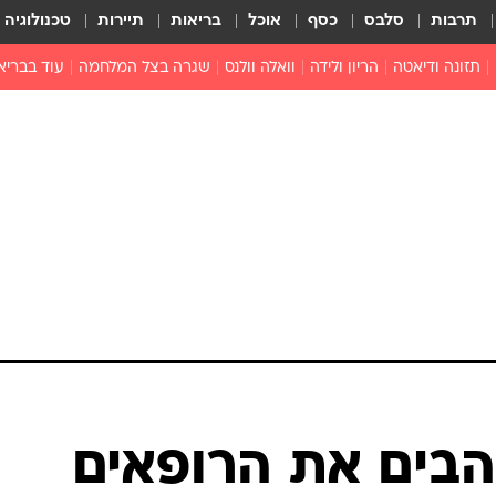
תרבות
סלבס
כסף
אוכל
בריאות
תיירות
טכנולוגיה
תזונה ודיאטה
הריון ולידה
וואלה וולנס
שגרה בצל המלחמה
עוד בבריא
תזונה מונעת
פפילומה
פוריות וגינקולוגיה
מדברים פרק
 לי
חצבת
צמחונות וטבעונות
רפואה מת
שפעת
הורות
מוצרים חדשים
בריאות על
ויטמינים
פסיכולוגיה
תרופות
הורות וילדי
כושר
חיים בריאי
דוקטורס
אופטיקה ועי
טוב לדעת
הבים את הרופאים
רפואה אלט