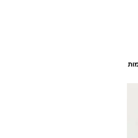
עור וקוסמטיקה
 מיני
אסתטיקה ופלסטיקה
י
מסאז'ים וטיפולים
מות