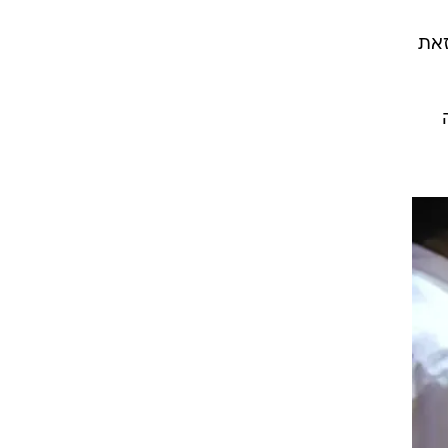
זאת
ה