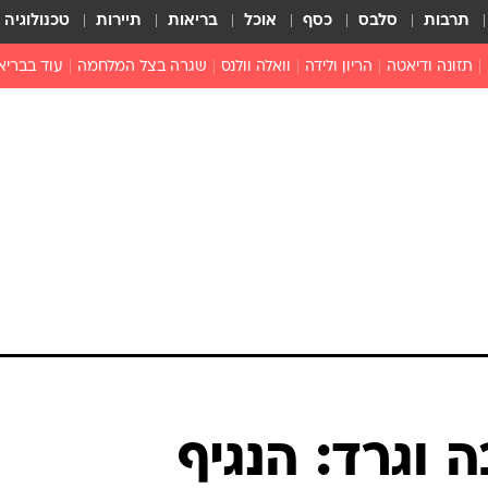
תרבות
סלבס
כסף
אוכל
בריאות
תיירות
טכנולוגיה
תזונה ודיאטה
הריון ולידה
וואלה וולנס
שגרה בצל המלחמה
עוד בבריא
תזונה מונעת
פפילומה
פוריות וגינקולוגיה
מדברים פרק
 לי
חצבת
צמחונות וטבעונות
רפואה מת
שפעת
הורות
מוצרים חדשים
בריאות על
ויטמינים
פסיכולוגיה
תרופות
הורות וילדי
כושר
חיים בריאי
דוקטורס
אופטיקה ועי
טוב לדעת
 וגרד: הנגיף
רפואה אלט