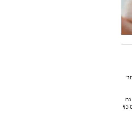
חר
גם
כוי