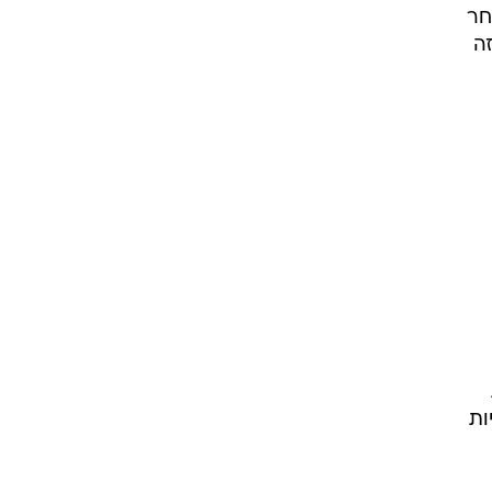
חר
ה
ות