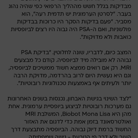
מבדיקות בגלל חשש מההליך הרפואי כפי שהיה נהוג
בעבר. "לסרטן הערמונית יש תדמית רעה", הוא
מסביר. "פעם בדיקות הסקר היו כרוכות בבדיקות
פולשניות, ואם ה-PSA היה גבוה היו רצים לביופסיות
כואבות ולא מדויקות".
המצב כיום, לדבריו, שונה לחלוטין. "בדיקת PSA
גבוהה לא מובילה מיד לביופסיה. קודם כל מבצעים
MRI. רק אם רואים ממצא חשוד ממשיכים לביופסיה,
וגם היא נעשית היום לרוב בהרדמה, מדויקת הרבה
יותר ולעיתים אף באמצעות טכנולוגיות רובוטיות".
"לצד השינוי בגישת האבחון, נכנסות בשנים האחרונות
גם מערכות רובוטיות לביצוע ביופסיית ערמונית. אחת
מהן היא Biobot Mona Lisa, המשלבת MRI
ואולטרסאונד בזמן אמת כדי לדגום את האזור
החשוד ברמת דיוק גבוהה. הביופסיה מתבצעת דרך
העור ולא דרך פי הטבעת - גישה שמפחיתה