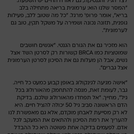
לצד הגיל והגנטיקה, גם לאורח החיים יש השפעה.
"המסר שלנו הוא: ערמונית בריאה מתחילה בלב
בריא", אומר פרופ' מרגל. "כל מה שטוב ללב, פעילות
גופנית, תזונה נכונה ושמירה על משקל תקין, טוב גם
לערמונית".
הוא מזכיר גם את הגורם הגנטי. "אנשים חושבים
שמוטציות כמו BRCA קשורות רק לסרטן השד אצל
נשים, אבל הן מעלות גם את הסיכון לסרטן הערמונית
אצל גברים".
"אישה מגיעה לגינקולוג באופן קבוע כמעט כל חייה.
גבר, לעומת זאת, מנסה להתחמק מהאורולוג בכל
גיל", מחייך. "אל תפחדו מהאורולוג שלכם. בדיקת
הדם הראשונה סביב גיל 50 יכולה להציל חיים. היא
לא רק מסייעת לאבחן מוקדם, אלא גם מאפשרת לנו
להעריך את רמת הסיכון ולהתאים את המעקב לכל
אדם. לפעמים בדיקה אחת פשוטה היא כל ההבדל