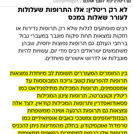
/
גם ריטלין יכול לסבך אתכם
GettyImages
לא רק ריטלין: אלו התרופות שעלולות
לעורר שאלות במכס
רבים מופתעים לגלות שלא רק תרופות נדירות או
חזקות נמצאות תחת פיקוח מוגבר במעברי גבול
ברחבי העולם. גם תרופות נפוצות יחסית, שבהן
משתמשים ישראלים רבים מדי יום, עשויות להיות
מוגבלות או לדרוש אישורים מיוחדים.
בין החומרים המעוררים תשומת לב מיוחדת נמצאות
תרופות להפרעות קשב וריכוז המבוססות על
אמפטמינים, תרופות המכילות מתילפנידאט כמו
ריטלין וקונצרטה, תרופות צינון המכילות
פסאודואפדרין ותרופות המכילות קודאין. לצד אלה
נמצאות גם תרופות הרגעה ושינה ממשפחת
הבנזודיאזפינים ומשככי כאבים אופיואידיים כמו
טרמדול ואוקסיקודון. בחלק מהמדינות ניתן להכניס
תרופות אלו בכפוף למסמכים רפואיים מתאימים,