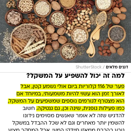
/
דגנים מלאים
ShutterStock
למה זה יכול להשפיע על המשקל?
פער של 116 קלוריות ביום אולי נשמע קטן, אבל
לאורך זמן הוא עשוי להיות משמעותי, במיוחד אם
הוא מצטרף לגורמים נוספים שמשפיעים על המשקל,
כמו פעילות גופנית, שינה וכן, גם גנטיקה.
חשוב
להדגיש שזה לא אומר שאנשים מסוימים נידונו
להשמין יותר מאחרים וגם לא שכל ההבדל במשקל
נובע בהכרח ממאזן חיידקי המעי. אבל המחקר מציע