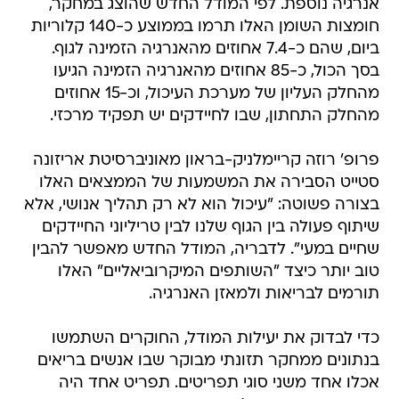
אנרגיה נוספת. לפי המודל החדש שהוצג במחקר,
חומצות השומן האלו תרמו בממוצע כ-140 קלוריות
ביום, שהם כ-7.4 אחוזים מהאנרגיה הזמינה לגוף.
בסך הכול, כ-85 אחוזים מהאנרגיה הזמינה הגיעו
מהחלק העליון של מערכת העיכול, וכ-15 אחוזים
מהחלק התחתון, שבו לחיידקים יש תפקיד מרכזי.
פרופ' רוזה קריימלניק-בראון מאוניברסיטת אריזונה
סטייט הסבירה את המשמעות של הממצאים האלו
בצורה פשוטה: "עיכול הוא לא רק תהליך אנושי, אלא
שיתוף פעולה בין הגוף שלנו לבין טריליוני החיידקים
שחיים במעי". לדבריה, המודל החדש מאפשר להבין
טוב יותר כיצד "השותפים המיקרוביאליים" האלו
תורמים לבריאות ולמאזן האנרגיה.
כדי לבדוק את יעילות המודל, החוקרים השתמשו
בנתונים ממחקר תזונתי מבוקר שבו אנשים בריאים
אכלו אחד משני סוגי תפריטים. תפריט אחד היה