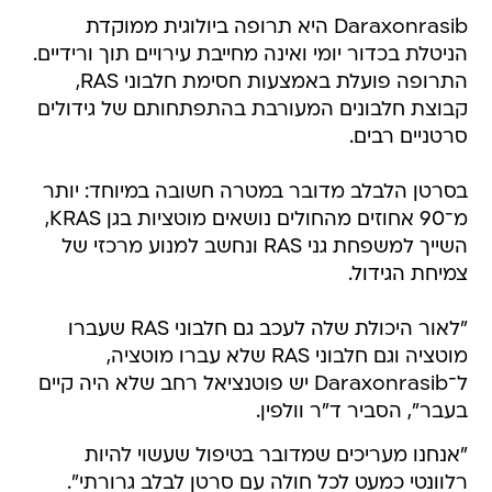
Daraxonrasib היא תרופה ביולוגית ממוקדת
הניטלת בכדור יומי ואינה מחייבת עירויים תוך ורידיים.
התרופה פועלת באמצעות חסימת חלבוני RAS,
קבוצת חלבונים המעורבת בהתפתחותם של גידולים
סרטניים רבים.
בסרטן הלבלב מדובר במטרה חשובה במיוחד: יותר
מ־90 אחוזים מהחולים נושאים מוטציות בגן KRAS,
השייך למשפחת גני RAS ונחשב למנוע מרכזי של
צמיחת הגידול.
"לאור היכולת שלה לעכב גם חלבוני RAS שעברו
מוטציה וגם חלבוני RAS שלא עברו מוטציה,
ל־Daraxonrasib יש פוטנציאל רחב שלא היה קיים
בעבר", הסביר ד"ר וולפין.
"אנחנו מעריכים שמדובר בטיפול שעשוי להיות
רלוונטי כמעט לכל חולה עם סרטן לבלב גרורתי".