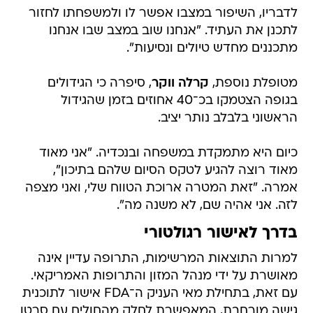
לדבריו, השיפור במצבו אפשר לו ולמשפחתו לחזור
לתכנן את העתיד. "אנחנו שוב במצב שבו אנחנו
מתכננים מחדש טיולים ונסיעות".
מטופלת נוספת,
קרלה ווקר
, סיפרה כי הגידולים
בגופה הצטמקו בכ־40 אחוזים בזמן שהגידול
הראשוני בלבלב נותר יציב.
כיום היא מתמקדת במשפחה ובנכדיה. "אני מאוד
מאוד רוצה להגיע לטקס הסיום שלהם בתיכון",
אמרה. "זאת המטרה ארוכת הטווח שלי, ואני מצפה
לזה. אני אהיה שם, לא משנה מה".
בדרך לאישור רגולטורי
למרות התוצאות המרשימות, התרופה עדיין אינה
מאושרת על ידי מנהל המזון והתרופות האמריקאי.
עם זאת, בתחילת מאי העניק ה־FDA אישור לתוכנית
גישה מורחבת, המאפשרת לחלק מהחולים עם סרטן