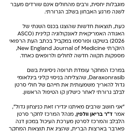
מוגבלות יחסית, ורבים מהחולים אינם שורדים מעבר
לשנה מרגע האבחון בשלב הגרורתי.
כעת, תוצאות חדשות שהוצגו בכנס השנתי של
האגודה האמריקאית לאונקולוגיה קלינית (ASCO
2026) בשיקגו ופורסמו במקביל בכתב העת הרפואי
היוקרתי New England Journal of Medicine,
מספקות תקווה חדשה לחולים ולרופאים כאחד.
במרכז המחקר עומדת תרופה ניסיונית בשם
Daraxonrasib, שהצליחה בניסוי קליני בינלאומי
גדול להאריך משמעותית את חייהם של חולי סרטן
לבלב גרורתי לאחר כישלון קו הטיפול הראשון.
"אני חושב שרבים מאיתנו יגדירו זאת כניצחון גדול",
אמר
ד"ר בריאן וולפין
, מנהל המרכז לחקר סרטן
הלבלב והמרכז לסרטן מערכת העיכול במכון דנה
פארבר בארצות הברית, שהציג את תוצאות המחקר