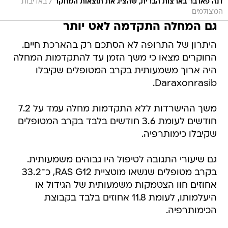
/
דנה פארבר בארצות הברית, שהציג את תוצאות המחקר
באדיבות
המצולמים
גם המחלה התקדמה לאט יותר
היתרון של התרופה לא הסתכם רק בהארכת חיים.
החוקרים מצאו כי משך הזמן עד להתקדמות המחלה
היה ארוך משמעותית בקרב המטופלים שקיבלו
Daraxonrasib.
משך ההישרדות ללא התקדמות מחלה עמד על 7.2
חודשים לעומת 3.6 חודשים בלבד בקרב המטופלים
שקיבלו כימותרפיה.
גם שיעורי התגובה לטיפול היו גבוהים משמעותית.
בקרב מטופלים שנשאו מוטציית RAS G12, כ־33.2
אחוזים חוו הצטמקות משמעותית של הגידול או
היעלמותו, לעומת 11.8 אחוזים בלבד בקבוצת
הכימותרפיה.