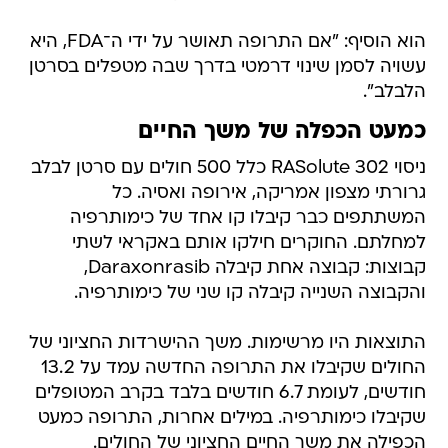
הוא הוסיף: "אם התרופה תאושר על ידי ה־FDA, היא
עשויה לסמן שינוי דרמטי בדרך שבה מטפלים בסרטן
הלבלב".
כמעט הכפלה של משך החיים
ניסוי RASolute 302 כלל 500 חולים עם סרטן לבלב
גרורתי מצפון אמריקה, אירופה ואסיה. כל
המשתתפים כבר קיבלו קו אחד של כימותרפיה
למחלתם. החוקרים חילקו אותם באקראי לשתי
קבוצות: קבוצה אחת קיבלה Daraxonrasib,
והקבוצה השנייה קיבלה קו שני של כימותרפיה.
התוצאות היו מרשימות. משך ההישרדות החציוני של
החולים שקיבלו את התרופה החדשה עמד על 13.2
חודשים, לעומת 6.7 חודשים בלבד בקרב המטופלים
שקיבלו כימותרפיה. במילים אחרות, התרופה כמעט
הכפילה את משך החיים החציוני של החולים.