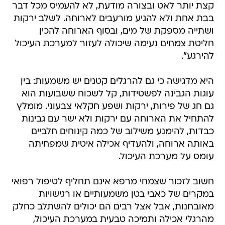
קצת יותר לאט ובצורה מודעת, לא להעמיס מכל דבר
בבת אחת ולא להגיע מורעבים לארוחה. לשלב ירקות
ושתייה מספקת של מים, ובסוף הארוחה להכין
חליטת צמחים נעימה שיכולה לעזור למערכת העיכול
להירגע".
היא מדגישה כי גם להרגלים קטנים יש משמעות: בין
עוגות הגבינה לפשטידות, קל לשכוח ששבועות הוא
גם חג של פירות, ירקות ושפע חקלאי צבעוני. מומלץ
להתחיל את הארוחה עם ירקות ולא ישר עם גבינות
כבדות, להימנע משילוב של כמה קינוחים חלביים
באותה ארוחה, ולהעדיף אכילה איטית שמפחיתה
עומס על מערכת העיכול.
חשוב לזכור שצמחי מרפא אינם תחליף לטיפול רפואי
במקרים של כאבי בטן משמעותיים או רגישויות
מאובחנות, אבל אצל רבים הם יכולים להשתלב כחלק
מהרגלי אכילה ותמיכה טבעית במערכת העיכול,