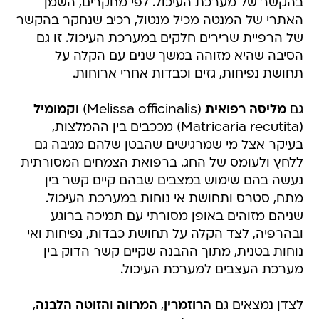
בהקשר של מערכת העיכול. לפי מחקרים, השמן
האתרי של המנטה מכיל מנטול, רכיב שנחקר בהקשר
של הרפיית שרירים חלקים במערכת העיכול. זו גם
הסיבה שהיא מזוהה במשך שנים עם הקלה על
תחושת נפיחות, גזים וכבדות אחרי ארוחות.
גם
מליסה רפואית
(Melissa officinalis)
וקמומיל
(Matricaria recutita) מככבים בין ההמלצות,
בעיקר אצל מי שמרגישים שהבטן שלהם מגיבה גם
ללחץ ולעומס של החג. ברפואת הצמחים המסורתית
נעשה בהם שימוש במצבים שבהם קיים קשר בין
מתח, סטרס ותחושת אי נוחות במערכת העיכול.
שניהם מזוהים באופן מסורתי עם תמיכה ברוגע
ובהרפיה, לצד הקלה על תחושת כבדות, נפיחות ואי
נוחות בטנית, מתוך ההבנה שקיים קשר הדוק בין
מערכת העצבים למערכת העיכול.
לצדן נמצאים גם
הרוזמרין
,
המרווה
ו
הזוטה הלבנה
,