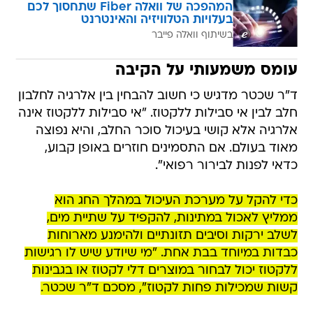
המהפכה של וואלה Fiber שתחסוך לכם
בעלויות הטלוויזיה והאינטרנט
בשיתוף וואלה פייבר
עומס משמעותי על הקיבה
ד"ר שכטר מדגיש כי חשוב להבחין בין אלרגיה לחלבון
חלב לבין אי סבילות ללקטוז. "אי סבילות ללקטוז אינה
אלרגיה אלא קושי בעיכול סוכר החלב, והיא נפוצה
מאוד בעולם. אם התסמינים חוזרים באופן קבוע,
כדאי לפנות לבירור רפואי".
כדי להקל על מערכת העיכול במהלך החג הוא
ממליץ לאכול במתינות, להקפיד על שתיית מים,
לשלב ירקות וסיבים תזונתיים ולהימנע מארוחות
כבדות במיוחד בבת אחת. "מי שיודע שיש לו רגישות
ללקטוז יכול לבחור במוצרים דלי לקטוז או בגבינות
קשות שמכילות פחות לקטוז", מסכם ד"ר שכטר.