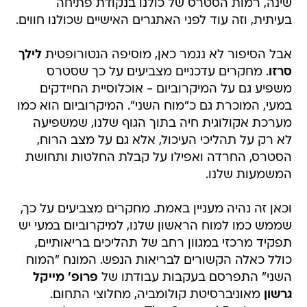
שינה, רמות הסטרס של כולנו בנקודת פתיחה
בעיתית, וזה עוד לפני האתגרים האישיים שכולנו חווים.
אבל הסיפור לא נגמר כאן, מוסיפה הנטורופטית
לילך
סרזו
. מחקרים עדכניים מצביעים על כך שסטרס
משפיע גם על המיקרוביום - אוכלוסיית החיידקים
במעי, המוכרת גם כ"מוח השני". המיקרוביום הוא כמו
מערכת אקולוגית חיה בתוך הגוף שלנו, שמשפיעה
לא רק על תהליכי העיכול, אלא גם על מצב הרוח,
הסטרס, החרדה ואפילו על קבלת החלטות ותחושת
המשמעות שלנו.
וכאן זה נהיה מעניין באמת. מחקרים מצביעים על כך,
שממש כמו למוח הראשון שלנו, למיקרוביום במעי יש
תפקיד מרכזי במגוון רחב של תהליכים בריאותיים,
כולל כאלה הקשורים לבריאות הנפש. המונח "המוח
השני" התפרסם בעקבות עבודתו של
פרופ' מייקל
גרשון
מאוניברסיטת קולומביה, מחלוצי התחום.