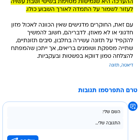
ההערכה היא שגמישות מסוימת בשישי ושבת עשויה
לעזור לשמור על התמדה לאורך השבוע כולו.
עם זאת, החוקרים מדגישים שאין הכוונה לאכול מזון
חדגוני או לא מאוזן. לדבריהם, חשוב להמשיך
להקפיד על תזונה עשירה בחלבון, סיבים תזונתיים,
שתייה מספקת ושומנים בריאים, אך ייתכן שהמפתח
להצלחה טמון דווקא בפשטות ובעקביות.
דיאטה
תזונה
טרם התפרסמו תגובות