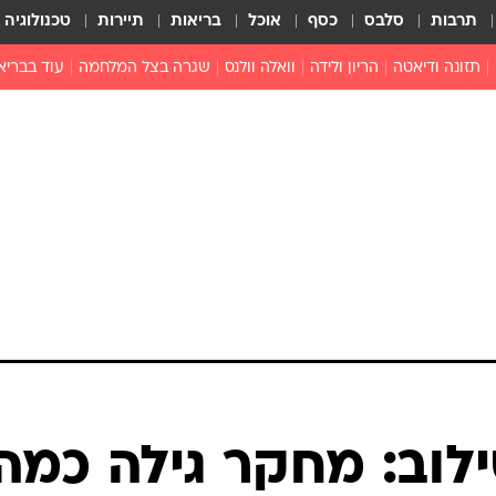
תרבות
סלבס
כסף
אוכל
בריאות
תיירות
טכנולוגיה
תזונה ודיאטה
הריון ולידה
וואלה וולנס
שגרה בצל המלחמה
עוד בבריא
תזונה מונעת
פפילומה
פוריות וגינקולוגיה
מדברים פרק
 לי
חצבת
צמחונות וטבעונות
רפואה מת
שפעת
הורות
מוצרים חדשים
בריאות על
ויטמינים
פסיכולוגיה
תרופות
הורות וילדי
כושר
חיים בריאי
דוקטורס
אופטיקה ועי
טוב לדעת
לוב: מחקר גילה כמה
רפואה אלט