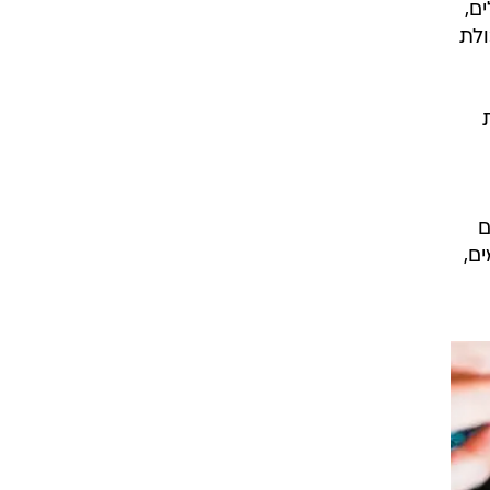
ם,
ולת
מונת
ם
ם,