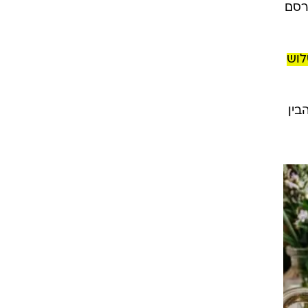
רסם
לוש
בין