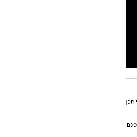
יתכן
פכם