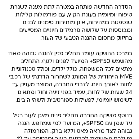
הסדרה החדשה פותחה במטרה לתת מענה לשגרת
טיפוח יומיומית בעונת הקיץ, עם פורמולות קלילות
שנספגות במהירות, אינן מותירות סימנים לבנים
ומבוססות על שלושה סרמידים חיוניים המסייעים
בחיזוק מחסום ההגנה הטבעי של העור.
במרכז ההשקה עומד תחליב מזין להגנה גבוהה מאוד
מהשמש SPF50+ המיועד לפנים ולגוף. התחליב
מתאים לכל המשפחה, כולל ילדים, וכולל טכנולוגיית
MVE הייחודית של המותג לשחרור הדרגתי של רכיבי
לחות לאורך היום. לדברי החברה, המוצר מעניק עד
24 שעות של לחות, עמיד בפני זיעה וחול ומתאים
לשימוש יומיומי, לפעילות ספורטיבית ולשהייה בים.
בנוסף משיקה החברה תחליב פנים מאזן לעור רגיל
עד שמן עם SPF50+, המיועד למי שמחפש הגנה
גבוהה לצד מראה מאט וללא ברק. הפורמולה