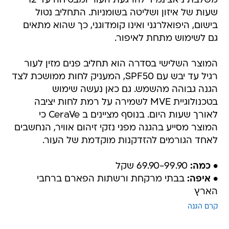
משלבת ניאצינמיד להרגעת העור ומבטיחה עד 12
שעות של איזון ושליטה בשומניות. התחליב נטול
בישום, היפואלרגני ואינו קומדוגני, כך שהוא מתאים
גם לשימוש מתחת לאיפור.
המוצר השלישי בסדרה הוא תחליב פנים מזין לעור
רגיל עד יבש עם SPF50, המעניק לחות ממושכת לצד
הגנה גבוהה מהשמש. גם כאן נעשה שימוש
בטכנולוגיית MVE לשמירה על רמת לחות יציבה
לאורך שעות היום. בנוסף מציינים ב CeraVe כי
המוצר מסייע בהגנה מפני נזקי זיהום אוויר, הנחשבים
לאחד הגורמים להזדקנות מוקדמת של העור.
• כמה:
69.90-99.90 שקל
• איפה:
בבתי מרקחת ורשתות הפארם ברחבי
הארץ
קרם הגנה