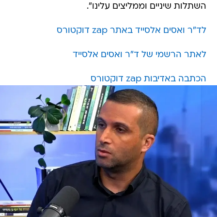
השתלות שיניים וממליצים עלינו".
לד"ר ואסים אלסייד באתר zap דוקטורס
לאתר הרשמי של ד"ר ואסים אלסייד
הכתבה באדיבות zap דוקטורס