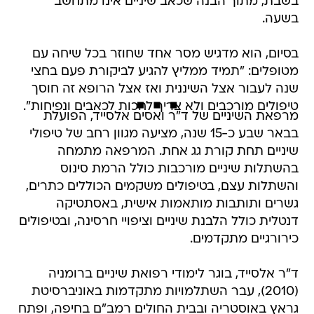
בשבת, מתוך הבנה שכאב שיניים אינו מתחשב
בשעה.
בסיום, הוא מדגיש מסר אחד שחוזר בכל שיחה עם
מטופלים: "תמיד ממליץ להגיע לביקורת פעם בחצי
שנה לעבור אצל השיננית ואז אצל הרופא זה חוסך
טיפולים מורכבים ולא צריך לחכות לכאבים ונפיחות".
מרפאת השיניים של ד"ר ואסים אלסייד, הפועלת
בבאר שבע כ-15 שנה, מציעה מגוון רחב של טיפולי
שיניים תחת קורת גג אחת. המרפאה מתמחה
בהשתלות שיניים מורכבות כולל הרמת סינוס
והשתלות עצם, בטיפולים משקמים הכוללים כתרים,
גשרים ותותבות מותאמות אישית, באסתטיקה
דנטלית כולל הלבנת שיניים וציפויי חרסינה, ובטיפולים
כירורגיים מתקדמים.
ד"ר אלסייד, בוגר לימודי רפואת שיניים ברומניה
(2010), עבר השתלמויות מתקדמות באוניברסיטת
גראץ באוסטריה ובבית החולים רמב"ם בחיפה, ופתח