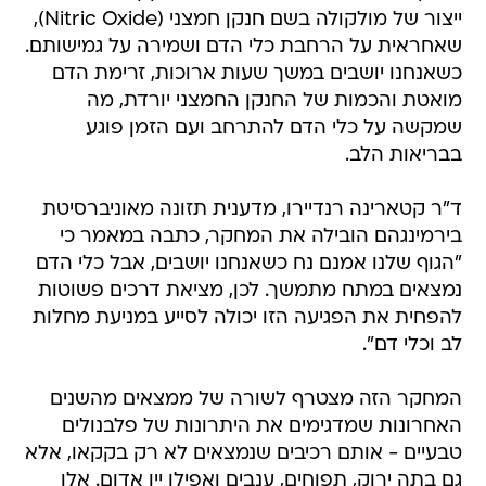
ייצור של מולקולה בשם חנקן חמצני (Nitric Oxide),
שאחראית על הרחבת כלי הדם ושמירה על גמישותם.
כשאנחנו יושבים במשך שעות ארוכות, זרימת הדם
מואטת והכמות של החנקן החמצני יורדת, מה
שמקשה על כלי הדם להתרחב ועם הזמן פוגע
בבריאות הלב.
ד"ר קטארינה רנדיירו, מדענית תזונה מאוניברסיטת
בירמינגהם הובילה את המחקר, כתבה במאמר כי
"הגוף שלנו אמנם נח כשאנחנו יושבים, אבל כלי הדם
נמצאים במתח מתמשך. לכן, מציאת דרכים פשוטות
להפחית את הפגיעה הזו יכולה לסייע במניעת מחלות
לב וכלי דם".
המחקר הזה מצטרף לשורה של ממצאים מהשנים
האחרונות שמדגימים את היתרונות של פלבנולים
טבעיים - אותם רכיבים שנמצאים לא רק בקקאו, אלא
גם בתה ירוק, תפוחים, ענבים ואפילו יין אדום. אלו