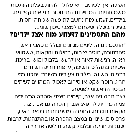
הפיכה, אך לעיתים היא עלולה להיות בעלת השלכות
משמעותיות, המחייבות התייחסות רפואית קפדנית.
בילדים, זעזוע מוח נחשב לתופעה שכיחה יחסית,
בעיקר בשל חשיפתם למצבי סיכון שונים.
מהם התסמינים לזעזוע מוח אצל ילדים?
"התסמינים הקליניים מגוונים וכוללים כאבי ראש,
סחרחורת, חוסר יציבות, בחילות והקאות, טשטוש
ראייה, רגישות לאור או לרעש, בלבול וקושי בריכוז,
איטיות בתהליכי חשיבה, עייפות חריגה ושינויים
בדפוסי השינה. בילדים צעירים במיוחד ייתכנו בכי
חריג, חוסר שקט או סירוב לאכול, המהווים לעיתים
הביטוי הראשוני לפגיעה.
לצד תסמינים אלה, קיימים סימני אזהרה המחייבים
פנייה מיידית לרופא: אובדן הכרה גם אם קצר,
הקאות חוזרות, החמרה משמעותית בכאב ראש,
פרכוסים, שינויים במצב ההכרה או בהתנהגות, לרבות
ישנוניות חריגה ובלבול קשה, חולשה או ירידה