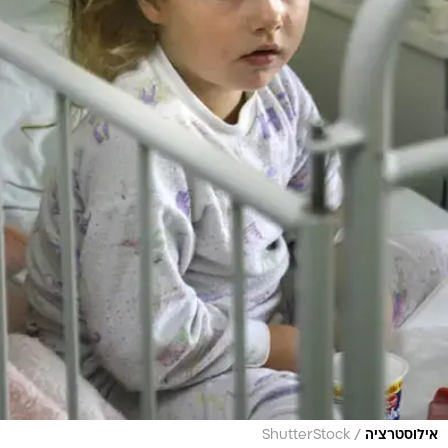
/
אילוסטרציה
ShutterStock