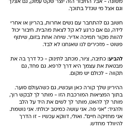
משונה - אבל החיבור הזה יוצר שקט עמוק, גם אצלך
וגם אצל מי שגדל בתוכך.
חשוב גם להתחבר עם נשים אחרות, בהריון או אחרי
לידה, גם אם כרגע לא קל לצאת מהבית. חיבור יכול
להוות מקור תמיכה אדיר. שיחה אחת בזום, שיתוף
פשוט - מזכירים לנו שאנחנו לא לבד.
להביע:
כתיבה, ציור, מכתב לתינוק - כל דרך בה את
מבטאת את עצמך היא דרך לרפא. גם פחד, גם
תקווה - לכולם יש מקום.
ההיריון שלך קורה כאן ועכשיו, גם כשהעולם סוער.
בתוך המציאות המורכבת הזו - מותר לך לבקש רוך,
מותר לך להאט, מותר לך לשים את היד על הלב
ולהגיד: "אני פה. אני עושה כמיטב יכולתי. אני נושמת.
אני מחזיקה חיים". ואולי, דווקא עכשיו - זו הדרך
להיוולד מחדש.