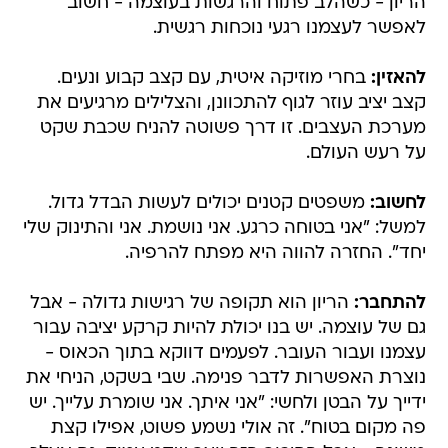
הריון - כשהלב פתוח והרגשות בעוצמה - חשוב
לאפשר לעצמנו רגעי נוכחות רגשית.
להאזין:
בחרי מוזיקה איטית, עם קצב קבוע ונעים.
קצב יציב עוזר לגוף להתכוונן, והצלילים מרגיעים את
מערכת העצבים. זו דרך פשוטה להניח שכבת שקט
על רעש העולם.
לחשוב:
משפטים קטנים יכולים לעשות הבדל גדול.
למשל: "אני בטוחה כרגע. אני נושמת. אני והתינוק שלי
יחד". החזרה להווה היא מפתח להרפיה.
להתחבר:
הריון הוא תקופה של רגישות גדולה - אבל
גם של עוצמה. יש בנו יכולת להיות קרקע יציבה עבור
עצמנו ועבור העובר. לפעמים דווקא בתוך הכאוס -
נוצרת האפשרות לדבר פנימה. שבי בשקט, הניחי את
ידייך על הבטן ולחשי: "אני איתך. אני שומרת עלייך. יש
פה מקום בטוח". זה אולי נשמע פשוט, אפילו קצת