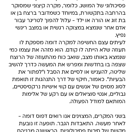
פסיכולוגי של המושג. כלומר, מקרה קיצוני שמסוקר
בהרחבה בתקשורת, במיוחד כשמדובר ברצח בן או
בת זוג או הורה או ילד - עלול להפוך לטריגר עבור
אדם אחר שנמצא במצוקה רגשית או במצב ריגשי
נפיץ.
לעיתים עצם החשיפה למקרה דומה מספקת לו
תעוזה שלא הייתה לו קודם. הוא מזהה את עצמו כמי
שנמצא באותו מצב, שואב כוח מהתעוזה של הרוצח
שצפה בו בחדשות ומפרש את המעשה כדרך להשיב
שליטה, להעניש או לסיים את הסבל ו"לפתור את
הבעיות". כאמור, חיקוי של דרך התנהגות זו תואמת
לסוג מסוים של אנשים עם קווי אישיות נרקסיסטיים,
גבוליים, אנטי סוציאלים או עם רקע של אלימות
המותאם למודל הפעולה.
בשני המקרים, המצוינים אנו רואים דפוס דומה -
לאחר מעשה. התאבדות הגבר. תופעה זו נובעת
מקשת של סיבות פסיכולוגיות. הראשונה מבניהם