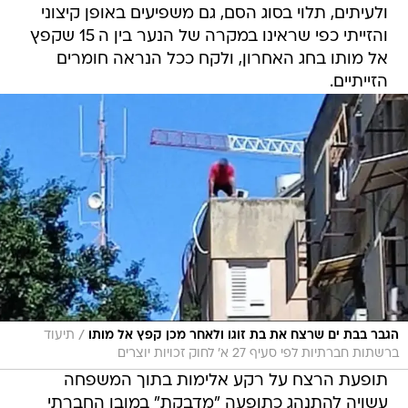
ולעיתים, תלוי בסוג הסם, גם משפיעים באופן קיצוני
והזייתי כפי שראינו במקרה של הנער בין ה 15 שקפץ
אל מותו בחג האחרון, ולקח ככל הנראה חומרים
הזייתיים.
/
הגבר בבת ים שרצח את בת זוגו ולאחר מכן קפץ אל מותו
תיעוד
ברשתות חברתיות לפי סעיף 27 א' לחוק זכויות יוצרים
תופעת הרצח על רקע אלימות בתוך המשפחה
עשויה להתנהג כתופעה "מדבקת" במובן החברתי