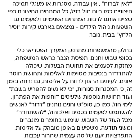
"לאין לברוח" , אין עבודה, מסגרות או מעגלי תמיכה
חיצוניים כמו ביום חול רגיל, כל המתחים החיצונים כפי
שציינו אותם לרבות המתחים הפנימיים ולפעמים גם
השפעות ניהול הילדים - נמצאים בארבע קירות "וסיר
הלחץ" בבית, גובר.
בחלק מהמשפחות מתחזק המערך הפטריארכלי
בסופי שבוע וחגים. תפיסת הגבר כראש המשפחה,
מחזקת לפעמים את תחושת הבעלות, שיכולה
להתדרדר בנסיבות מסוימות לאלימות ותחושת חוסר
אונים. לעיתים הרצון לדווח על אלימות, גם נדחה בזמן
זה, כי המסגרות סגורות, "כי לא נעים להפריע בשבת"
ועוד תחושות נוספות שלעיטים דוחפות את הפתרון,
לימי חול. כמו כן, סופ"ש וחגים נותנים "דרור" לאנשים
להשתמש לפעמים בסמים ואלכוהול, "להשתחרר"
מכל העול של השבוע. שימוש בחומרים מוגברים
ומשני תודעה, משפיעים באופן מובהק על אלימות,
התפרצויות זעם שליטה עצמית שחרור עכבות