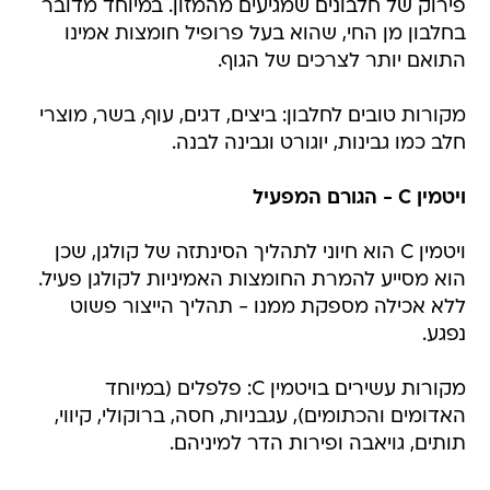
פירוק של חלבונים שמגיעים מהמזון. במיוחד מדובר
בחלבון מן החי, שהוא בעל פרופיל חומצות אמינו
התואם יותר לצרכים של הגוף.
מקורות טובים לחלבון: ביצים, דגים, עוף, בשר, מוצרי
חלב כמו גבינות, יוגורט וגבינה לבנה.
ויטמין C - הגורם המפעיל
ויטמין C הוא חיוני לתהליך הסינתזה של קולגן, שכן
הוא מסייע להמרת החומצות האמיניות לקולגן פעיל.
ללא אכילה מספקת ממנו - תהליך הייצור פשוט
נפגע.
מקורות עשירים בויטמין C: פלפלים (במיוחד
האדומים והכתומים), עגבניות, חסה, ברוקולי, קיווי,
תותים, גויאבה ופירות הדר למיניהם.