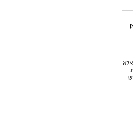
מן
אלא