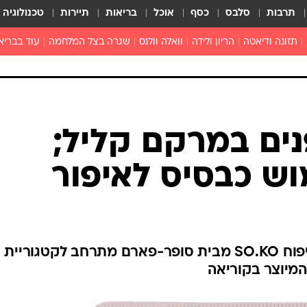
תרבות
סלבס
כסף
אוכל
בריאות
תיירות
טכנולוגיה
תזונה ודיאטה
הריון ולידה
וואלה וולנס
שגרה בצל המלחמה
עוד בבריא
תזונה מונעת
פפילומה
פוריות וגינקולוגיה
מדברים פרק
 לי
חצבת
צמחונות וטבעונות
רפואה מת
שפעת
הורות
מוצרים חדשים
בריאות על
ויטמינים
פסיכולוגיה
תרופות
הורות וילדי
כושר
חיים בריאי
דוקטורס
אופטיקה ועי
טוב לדעת
ים במרקם קליל;
רפואה אלט