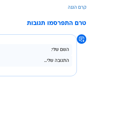
הוא הדרך פשוטה והיעילה ביותר לש
מריחת התכשיר בכל שעתיים, ולהקפיד למרוח את התכש
מותג הטיפוח SO.KO 
המותג כולל מוצרי טיפוח המיוצרים בק
לפנים ולשפתיים, רולרים לעיסוי, אבני 
•
כמה:
50 שקלים
•
איפה:
בסניפים ובסופר-פארם
אונלי
קרם הגנה
טרם התפרסמו תגובות