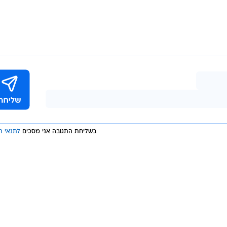
מור על מראה העור. כדי להבטיח הגנה רצופה, יש לחדש א
יר עד 15-30 דקות לפני החשיפה לשמש.
הושק לפני כשש שנים ומזוהה עם קו עיצובי מינימליסטי בצבעי ורוד ולבן.
וריאה, לצד מגוון אביזרים: סרומים, רפידות עיניים, מסכות
גוואשה ועוד.
ין